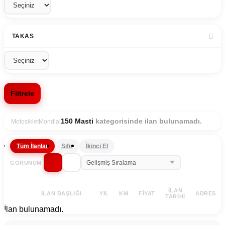
TAKAS
Filtrele
kategorisinde ilan bulunamadı.
150 Masti
Motosiklet
Mondial
Tüm İlanlar
Sıfır
İkinci El
GÖRÜNÜM
İLAN
İLAN BAŞLIĞI
YIL
KM
FIYAT
ADRES
TARIHI
İlan bulunamadı.