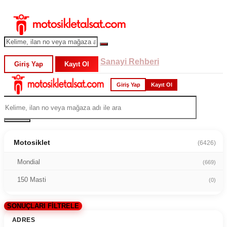
Sanayi Rehberi
Giriş Yap
Kayıt Ol
Giriş Yap
Kayıt Ol
Motosiklet
(6426)
Mondial
(669)
150 Masti
(0)
SONUÇLARI FİLTRELE
ADRES