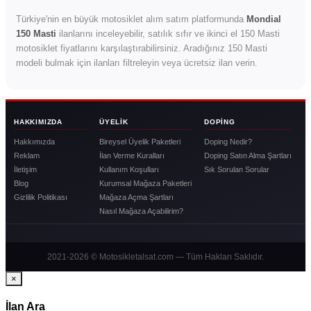
Türkiye'nin en büyük motosiklet alım satım platformunda
Mondial
150 Masti
ilanlarını inceleyebilir, satılık sıfır ve ikinci el 150 Masti
motosiklet fiyatlarını karşılaştırabilirsiniz. Aradığınız 150 Masti
modeli bulmak için ilanları filtreleyin veya ücretsiz ilan verin.
HAKKIMIZDA
ÜYELIK
DOPING
Hakkımızda
Bireysel Üyelik Paketleri
Doping Nedir?
Reklam
İlan Verme Kuralları
Doping Satın Alma Şartları
İletişim
Kullanım Koşulları
Sık Sorulan Sorular
Blog
Kurumsal Mağaza Paketleri
Gizlilik Politikası
Mağaza Açma Şartları
Nasıl Mağaza Açabilirim?
2021-2026 © Motosikletalsat.com — Tüm Hakları Saklıdır.
×
İlan Ara