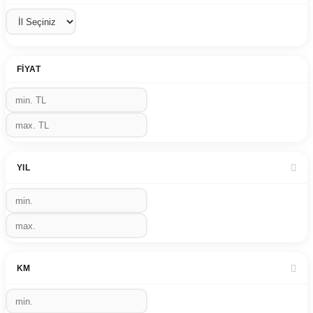
FIYAT
YIL
KM