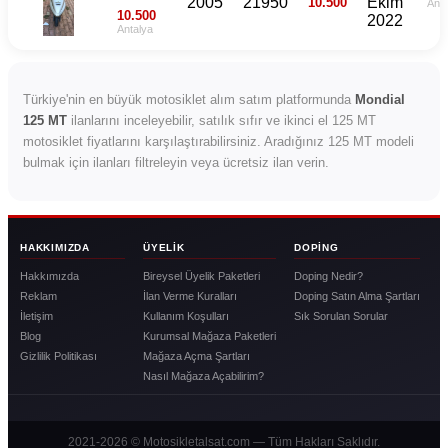
2005
21950
Ekim
10.500
Anta
mt 125
10.500
2022
Antalya
Türkiye'nin en büyük motosiklet alım satım platformunda
Mondial
125 MT
ilanlarını inceleyebilir, satılık sıfır ve ikinci el 125 MT
motosiklet fiyatlarını karşılaştırabilirsiniz. Aradığınız 125 MT modeli
bulmak için ilanları filtreleyin veya ücretsiz ilan verin.
HAKKIMIZDA
ÜYELIK
DOPING
Hakkımızda
Bireysel Üyelik Paketleri
Doping Nedir?
Reklam
İlan Verme Kuralları
Doping Satın Alma Şartları
İletişim
Kullanım Koşulları
Sık Sorulan Sorular
Blog
Kurumsal Mağaza Paketleri
Gizlilik Politikası
Mağaza Açma Şartları
Nasıl Mağaza Açabilirim?
2021-2026 © Motosikletalsat.com — Tüm Hakları Saklıdır.