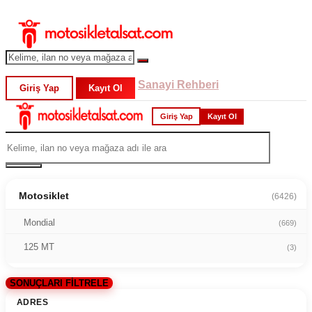
Sanayi Rehberi
Giriş Yap
Kayıt Ol
Giriş Yap
Kayıt Ol
Motosiklet
(6426)
Mondial
(669)
125 MT
(3)
SONUÇLARI FİLTRELE
ADRES