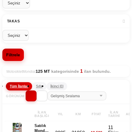
TAKAS
Filtrele
1
kategorisinde
ilan bulundu.
125 MT
Motosiklet
Mondial
Tüm İlanlar
Sıfır
İkinci El
GÖRÜNÜM
İLAN
İLAN
YIL
KM
FIYAT
AD
BAŞLIĞI
TARIHI
Satılık
11
Mondial