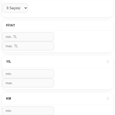
FIYAT
YIL
KM