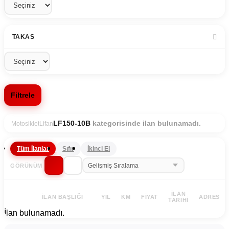
TAKAS
Filtrele
kategorisinde ilan bulunamadı.
LF150-10B
Motosiklet
Lifan
Tüm İlanlar
Sıfır
İkinci El
GÖRÜNÜM
İLAN
İLAN BAŞLIĞI
YIL
KM
FIYAT
ADRES
TARIHI
İlan bulunamadı.