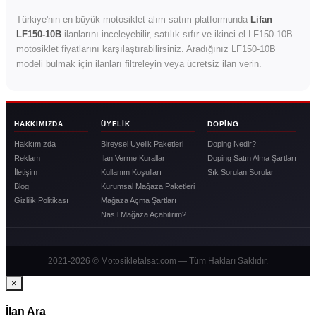
Türkiye'nin en büyük motosiklet alım satım platformunda
Lifan
LF150-10B
ilanlarını inceleyebilir, satılık sıfır ve ikinci el LF150-10B
motosiklet fiyatlarını karşılaştırabilirsiniz. Aradığınız LF150-10B
modeli bulmak için ilanları filtreleyin veya ücretsiz ilan verin.
HAKKIMIZDA
ÜYELIK
DOPING
Hakkımızda
Bireysel Üyelik Paketleri
Doping Nedir?
Reklam
İlan Verme Kuralları
Doping Satın Alma Şartları
İletişim
Kullanım Koşulları
Sık Sorulan Sorular
Blog
Kurumsal Mağaza Paketleri
Gizlilik Politikası
Mağaza Açma Şartları
Nasıl Mağaza Açabilirim?
2021-2026 © Motosikletalsat.com — Tüm Hakları Saklıdır.
×
İlan Ara