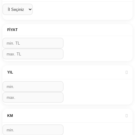
FIYAT
YIL
KM