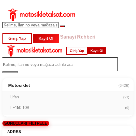
Sanayi Rehberi
Giriş Yap
Kayıt Ol
Giriş Yap
Kayıt Ol
Motosiklet
(6426)
Lifan
(21)
LF150-10B
(0)
SONUÇLARI FİLTRELE
ADRES