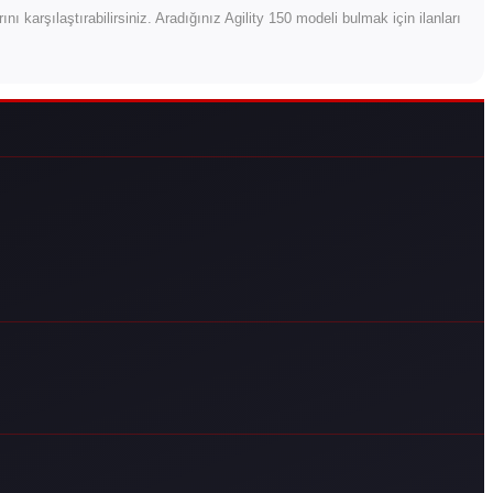
larını karşılaştırabilirsiniz. Aradığınız Agility 150 modeli bulmak için ilanları