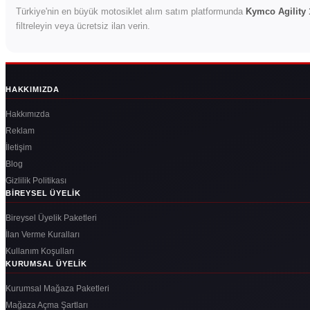
Türkiye'nin en büyük motosiklet alım satım platformunda
Kymco Agility 
filtreleyin veya ücretsiz ilan verin.
HAKKIMIZDA
Hakkımızda
Reklam
İletişim
Blog
Gizlilik Politikası
BIREYSEL ÜYELIK
Bireysel Üyelik Paketleri
İlan Verme Kuralları
Kullanım Koşulları
KURUMSAL ÜYELIK
Kurumsal Mağaza Paketleri
Mağaza Açma Şartları