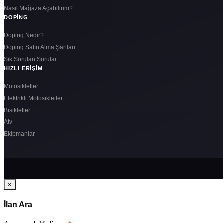
Nasıl Mağaza Açabilirim?
DOPING
Doping Nedir?
Doping Satın Alma Şartları
Sık Sorulan Sorular
HIZLI ERIŞIM
Motosikletler
Elektrikli Motosikletler
Bisikletler
Atv
Ekipmanlar
×
İlan Ara