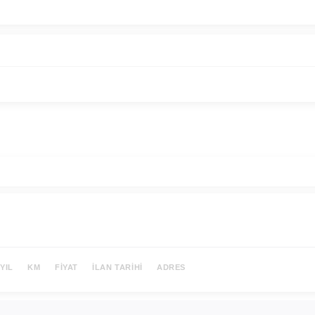
YIL
KM
FIYAT
İLAN TARIHI
ADRES