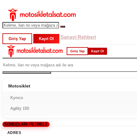
Sanayi Rehberi
Giriş Yap
Kayıt Ol
Giriş Yap
Kayıt Ol
Motosiklet
Kymco
Agility 150
SONUÇLARI FİLTRELE
ADRES