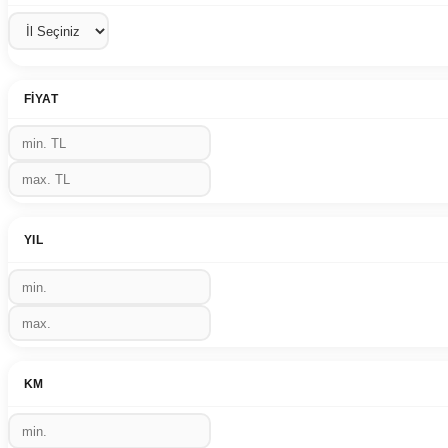
FIYAT
YIL
KM