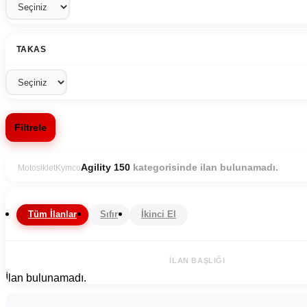
TAKAS
Filtrele
kategorisinde ilan bulunamadı.
Agility 150
Motosiklet
Kymco
Tüm İlanlar
Sıfır
İkinci El
İLAN BAŞLIĞI
İlan bulunamadı.