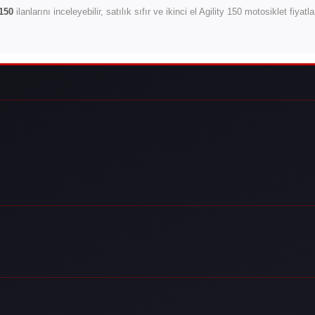
150
ilanlarını inceleyebilir, satılık sıfır ve ikinci el Agility 150 motosiklet fiyat