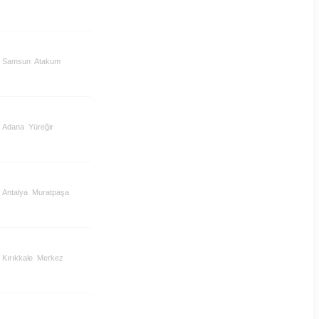
Samsun
Atakum
Adana
Yüreğir
Antalya
Muratpaşa
Kırıkkale
Merkez