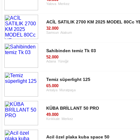
Yalova
Merkez
ACİL SATILIK 2700 KM 2025 MODEL 80Cc Y
32.000
Samsun
Atakum
Sahibinden temiz Tk 03
52.000
Adana
Yüreğir
Temiz süperlight 125
65.000
Antalya
Muratpaşa
KÜBA BRİLLANT 50 PRO
49.000
Kırıkkale
Merkez
Acil özel plaka kuba space 50