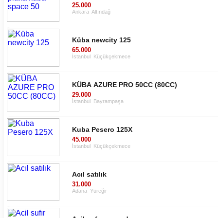
25.000
Ankara
Altındağ
Küba newcity 125
65.000
İstanbul
Küçükçekmece
KÜBA AZURE PRO 50CC (80CC)
29.000
İstanbul
Bayrampaşa
Kuba Pesero 125X
45.000
İstanbul
Küçükçekmece
Acıl satılık
31.000
Adana
Yüreğir