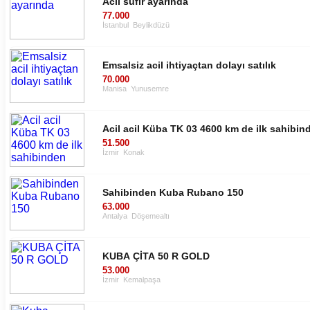
Acil sufır ayarında
77.000
İstanbul
Beylikdüzü
Emsalsiz acil ihtiyaçtan dolayı satılık
70.000
Manisa
Yunusemre
Acil acil Küba TK 03 4600 km de ilk sahibin
51.500
İzmir
Konak
Sahibinden Kuba Rubano 150
63.000
Antalya
Döşemealtı
KUBA ÇİTA 50 R GOLD
53.000
İzmir
Kemalpaşa