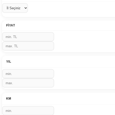
FIYAT
YIL
KM