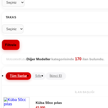
TAKAS
Filtrele
170
kategorisinde
ilan bulundu.
Diğer Modeller
Motosiklet
Kuba
Tüm İlanlar
Sıfır
İkinci El
İLAN BAŞLIĞI
Küba 50cc pılas
43.000