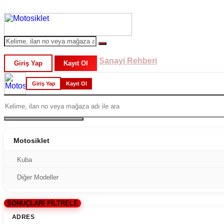
Sanayi Rehberi
Giriş Yap
Kayıt Ol
Giriş Yap
Kayıt Ol
Motosiklet
Kuba
Diğer Modeller
SONUÇLARI FİLTRELE
ADRES