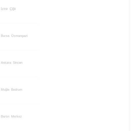
İzmir
Çiğli
Bursa
Osmangazi
Ankara
Sincan
Muğla
Bodrum
Bartın
Merkez