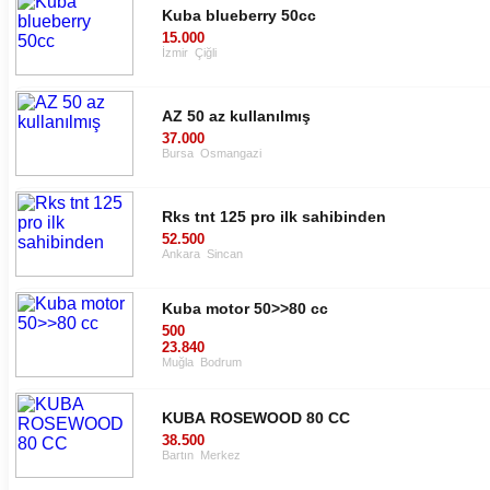
Kuba blueberry 50cc
15.000
İzmir
Çiğli
AZ 50 az kullanılmış
37.000
Bursa
Osmangazi
Rks tnt 125 pro ilk sahibinden
52.500
Ankara
Sincan
Kuba motor 50>>80 cc
500
23.840
Muğla
Bodrum
KUBA ROSEWOOD 80 CC
38.500
Bartın
Merkez