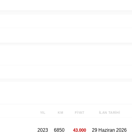
YIL
KM
FIYAT
İLAN TARIHI
2023
6850
43.000
29 Haziran 2026