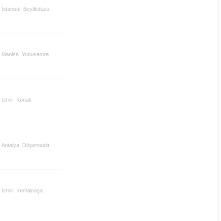
İstanbul
Beylikdüzü
Manisa
Yunusemre
İzmir
Konak
Antalya
Döşemealtı
İzmir
Kemalpaşa