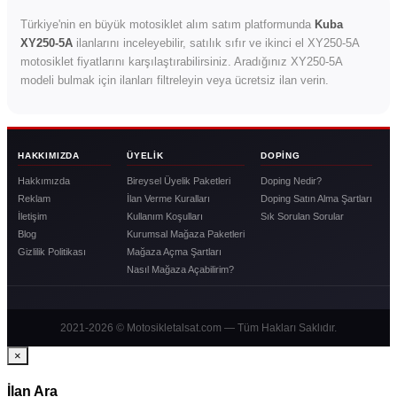
Türkiye'nin en büyük motosiklet alım satım platformunda
Kuba
XY250-5A
ilanlarını inceleyebilir, satılık sıfır ve ikinci el XY250-5A
motosiklet fiyatlarını karşılaştırabilirsiniz. Aradığınız XY250-5A
modeli bulmak için ilanları filtreleyin veya ücretsiz ilan verin.
HAKKIMIZDA
ÜYELIK
DOPING
Hakkımızda
Bireysel Üyelik Paketleri
Doping Nedir?
Reklam
İlan Verme Kuralları
Doping Satın Alma Şartları
İletişim
Kullanım Koşulları
Sık Sorulan Sorular
Blog
Kurumsal Mağaza Paketleri
Gizlilik Politikası
Mağaza Açma Şartları
Nasıl Mağaza Açabilirim?
2021-2026 © Motosikletalsat.com — Tüm Hakları Saklıdır.
×
İlan Ara