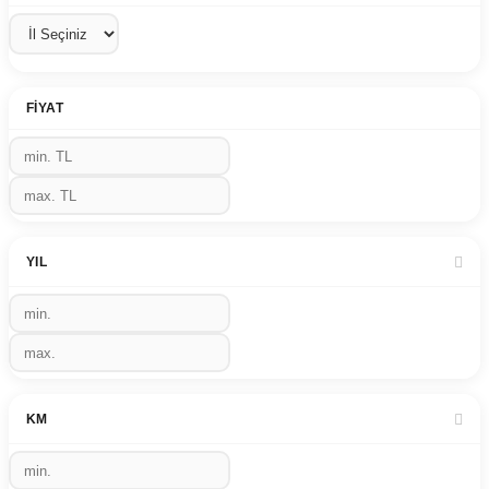
FIYAT
YIL
KM