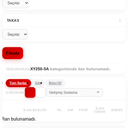
TAKAS
Filtrele
kategorisinde ilan bulunamadı.
XY250-5A
Motosiklet
Kuba
Tüm İlanlar
Sıfır
İkinci El
GÖRÜNÜM
İLAN
İLAN BAŞLIĞI
YIL
KM
FIYAT
ADRES
TARIHI
İlan bulunamadı.