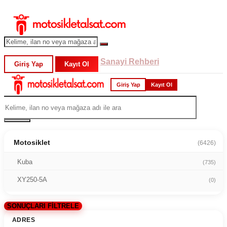
Sanayi Rehberi
Giriş Yap
Kayıt Ol
Giriş Yap
Kayıt Ol
Motosiklet
(6426)
Kuba
(735)
XY250-5A
(0)
SONUÇLARI FİLTRELE
ADRES