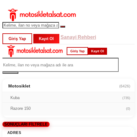
Sanayi Rehberi
Giriş Yap
Kayıt Ol
Giriş Yap
Kayıt Ol
Motosiklet
(6426)
Kuba
(735)
Razore 150
(0)
SONUÇLARI FİLTRELE
ADRES