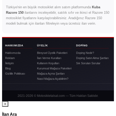
Türkiye'nin en büyük motosiklet alım satım platformunda
Kuba
Razore 150
ilanlarını inceleyebilir, satılık sıfır ve ikinci el Razore 150
motosiklet fiyatlarını karşılaştırabilirsiniz. Aradığınız Razore 150
modeli bulmak için ilanları filtreleyin veya ücretsiz ilan verin.
HAKKIMIZDA
ÜYELIK
DOPING
Hakkımızda
Bireysel Üyelik Paketleri
Doping Nedir?
Reklam
İlan Verme Kuralları
Doping Satın Alma Şartları
İletişim
Kullanım Koşulları
Sık Sorulan Sorular
Blog
Kurumsal Mağaza Paketleri
Gizlilik Politikası
Mağaza Açma Şartları
Nasıl Mağaza Açabilirim?
2021-2026 © Motosikletalsat.com — Tüm Hakları Saklıdır.
×
İlan Ara