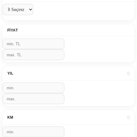
FIYAT
YIL
KM