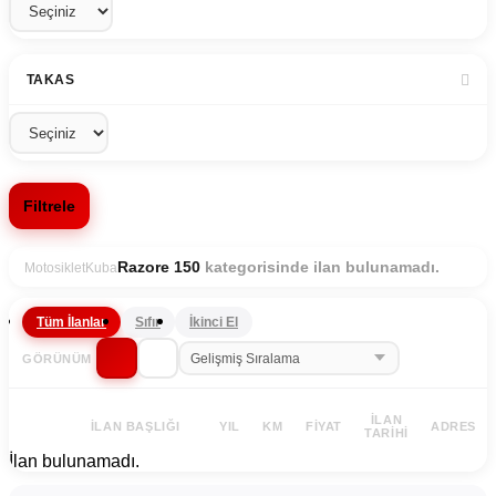
TAKAS
Filtrele
kategorisinde ilan bulunamadı.
Razore 150
Motosiklet
Kuba
Tüm İlanlar
Sıfır
İkinci El
GÖRÜNÜM
İLAN
İLAN BAŞLIĞI
YIL
KM
FIYAT
ADRES
TARIHI
İlan bulunamadı.