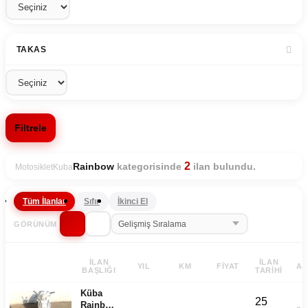
TAKAS
Filtrele
2
kategorisinde
ilan bulundu.
Rainbow
Motosiklet
Kuba
Tüm İlanlar
Sıfır
İkinci El
GÖRÜNÜM
İLAN
İLAN
YIL
KM
FIYAT
AD
BAŞLIĞI
TARIHI
Küba
25
Rainbow