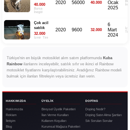
Bu
2020
56000
Ocak
40.000
97cc
40.000
İne
2025
MTV
Bursa
İnegöl
YOK.
Çok acil
6
satılık
İzm
2020
9600
Mart
32.000
Tir
32.000
2024
İzmir
Tire
Türkiye'nin en büyük motosiklet alım satım platformunda
Kuba
Rainbow
ilanlarını inceleyebilir, satılık sıfır ve ikinci el Rainbow
motosiklet fiyatlarını karşılaştırabilirsiniz. Aradığınız Rainbow modeli
bulmak için ilanları filtreleyin veya ücretsiz ilan verin.
HAKKIMIZDA
ÜYELIK
DOPING
Hakkımızda
Bireysel Üyelik Paketleri
Doping Nedir?
Reklam
İlan Verme Kuralları
Doping Satın Alma Şartları
İletişim
Kullanım Koşulları
Sık Sorulan Sorular
Blog
Kurumsal Mağaza Paketleri