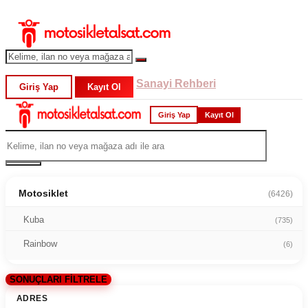
Sanayi Rehberi
Giriş Yap
Kayıt Ol
Giriş Yap
Kayıt Ol
Motosiklet
(6426)
Kuba
(735)
Rainbow
(6)
SONUÇLARI FİLTRELE
ADRES