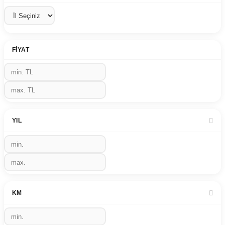
FIYAT
YIL
KM