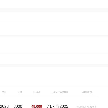
YIL
KM
FIYAT
İLAN TARIHI
ADRES
2023
3000
48.000
7 Ekim 2025
İstanbul
Ataşehir