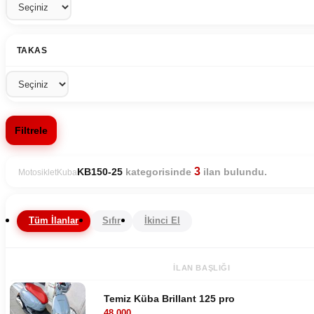
TAKAS
Filtrele
3
kategorisinde
ilan bulundu.
KB150-25
Motosiklet
Kuba
Tüm İlanlar
Sıfır
İkinci El
İLAN BAŞLIĞI
Temiz Küba Brillant 125 pro
48.000