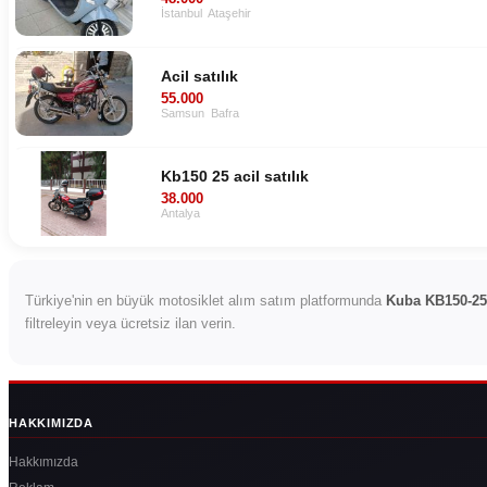
İstanbul
Ataşehir
Acil satılık
55.000
Samsun
Bafra
Kb150 25 acil satılık
38.000
Antalya
Türkiye'nin en büyük motosiklet alım satım platformunda
Kuba KB150-25
filtreleyin veya ücretsiz ilan verin.
HAKKIMIZDA
Hakkımızda