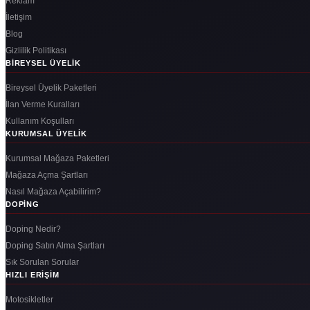
Reklam
İletişim
Blog
Gizlilik Politikası
BIREYSEL ÜYELIK
Bireysel Üyelik Paketleri
İlan Verme Kuralları
Kullanım Koşulları
KURUMSAL ÜYELIK
Kurumsal Mağaza Paketleri
Mağaza Açma Şartları
Nasıl Mağaza Açabilirim?
DOPING
Doping Nedir?
Doping Satın Alma Şartları
Sık Sorulan Sorular
HIZLI ERIŞIM
Motosikletler