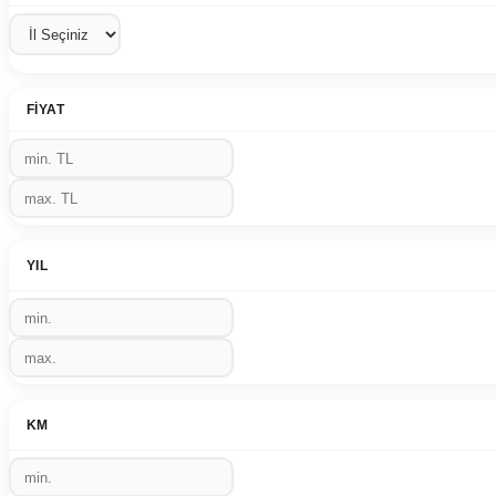
FIYAT
YIL
KM