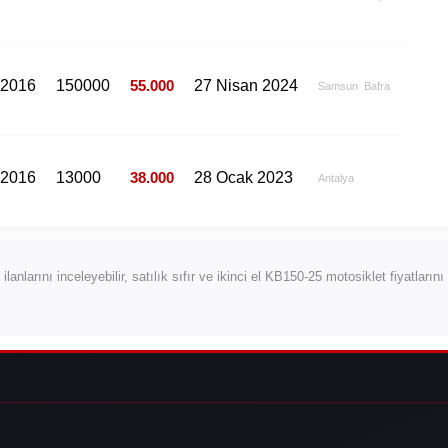
2016
150000
55.000
27 Nisan 2024
Samsun
Bafra
2016
13000
38.000
28 Ocak 2023
Antalya
ilanlarını inceleyebilir, satılık sıfır ve ikinci el KB150-25 motosiklet fiyatların