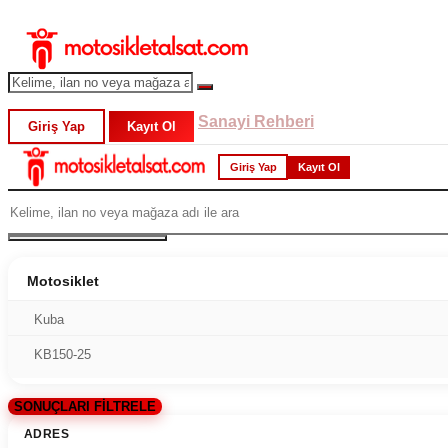
Sanayi Rehberi
Giriş Yap
Kayıt Ol
Giriş Yap
Kayıt Ol
Motosiklet
Kuba
KB150-25
SONUÇLARI FİLTRELE
ADRES