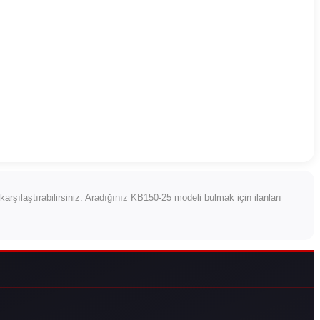
ı karşılaştırabilirsiniz. Aradığınız KB150-25 modeli bulmak için ilanları