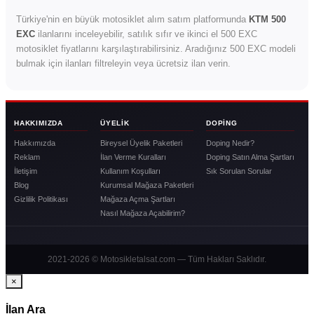
Türkiye'nin en büyük motosiklet alım satım platformunda
KTM 500
EXC
ilanlarını inceleyebilir, satılık sıfır ve ikinci el 500 EXC
motosiklet fiyatlarını karşılaştırabilirsiniz. Aradığınız 500 EXC modeli
bulmak için ilanları filtreleyin veya ücretsiz ilan verin.
HAKKIMIZDA
ÜYELIK
DOPING
Hakkımızda
Bireysel Üyelik Paketleri
Doping Nedir?
Reklam
İlan Verme Kuralları
Doping Satın Alma Şartları
İletişim
Kullanım Koşulları
Sık Sorulan Sorular
Blog
Kurumsal Mağaza Paketleri
Gizlilik Politikası
Mağaza Açma Şartları
Nasıl Mağaza Açabilirim?
2021-2026 © Motosikletalsat.com — Tüm Hakları Saklıdır.
×
İlan Ara