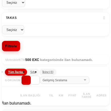
TAKAS
Filtrele
kategorisinde ilan bulunamadı.
500 EXC
Motosiklet
KTM
Tüm İlanlar
Sıfır
İkinci El
GÖRÜNÜM
İLAN
İLAN BAŞLIĞI
YIL
KM
FIYAT
ADRES
TARIHI
İlan bulunamadı.