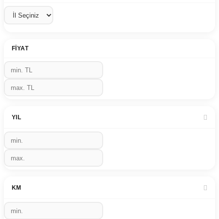
FIYAT
YIL
KM