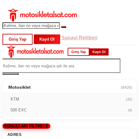
Sanayi Rehberi
Giriş Yap
Kayıt Ol
Giriş Yap
Kayıt Ol
Motosiklet
(6426)
KTM
(42)
500 EXC
(0)
SONUÇLARI FİLTRELE
ADRES