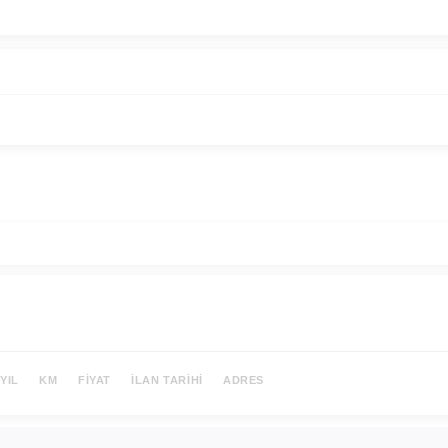
YIL
KM
FIYAT
İLAN TARIHI
ADRES