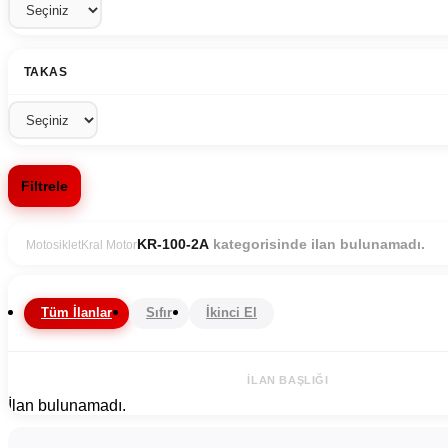
TAKAS
Filtrele
kategorisinde ilan bulunamadı.
KR-100-2A
Motosiklet
Kral Motor
Tüm İlanlar
Sıfır
İkinci El
İLAN BAŞLIĞI
İlan bulunamadı.