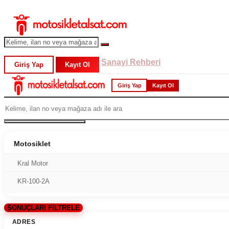
Sanayi Rehberi
Giriş Yap
Kayıt Ol
Giriş Yap
Kayıt Ol
Motosiklet
Kral Motor
KR-100-2A
SONUÇLARI FİLTRELE
ADRES