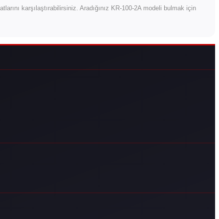
iyatlarını karşılaştırabilirsiniz. Aradığınız KR-100-2A modeli bulmak için