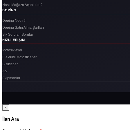
Nasıl Mağaza Açabilirim?
DOPING
Doping Nedir?
Doping Satın Alma Şartları
Sık Sorulan Sorular
HIZLI ERIŞIM
Motosikletler
Elektrikli Motosikletler
Bisikletler
Atv
Ekipmanlar
×
İlan Ara