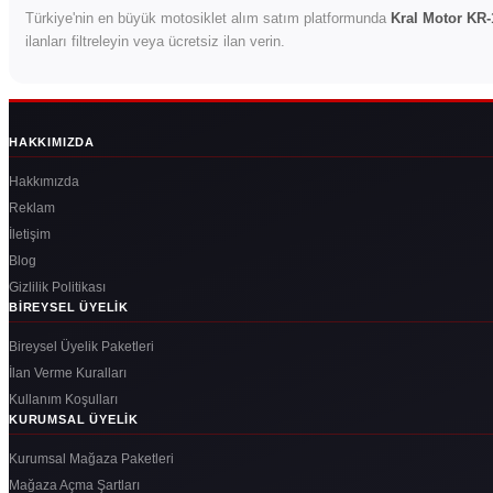
Türkiye'nin en büyük motosiklet alım satım platformunda
Kral Motor KR-
ilanları filtreleyin veya ücretsiz ilan verin.
HAKKIMIZDA
Hakkımızda
Reklam
İletişim
Blog
Gizlilik Politikası
BIREYSEL ÜYELIK
Bireysel Üyelik Paketleri
İlan Verme Kuralları
Kullanım Koşulları
KURUMSAL ÜYELIK
Kurumsal Mağaza Paketleri
Mağaza Açma Şartları