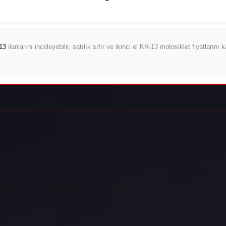
13
ilanlarını inceleyebilir, satılık sıfır ve ikinci el KR-13 motosiklet fiyatlarını 