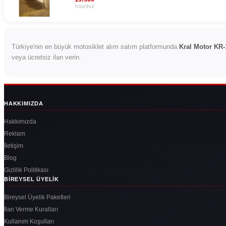
İstanbul
Türkiye'nin en büyük motosiklet alım satım platformunda
Kral Motor KR-
veya ücretsiz ilan verin.
HAKKIMIZDA
Hakkımızda
Reklam
İletişim
Blog
Gizlilik Politikası
BIREYSEL ÜYELIK
Bireysel Üyelik Paketleri
İlan Verme Kuralları
Kullanım Koşulları