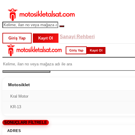
Sanayi Rehberi
Giriş Yap
Kayıt Ol
Giriş Yap
Kayıt Ol
Motosiklet
Kral Motor
KR-13
SONUÇLARI FİLTRELE
ADRES