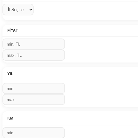
FIYAT
YIL
KM