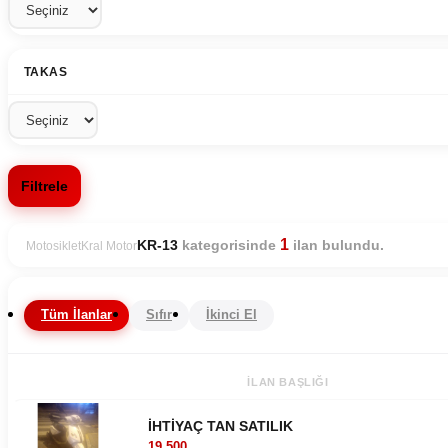
TAKAS
Filtrele
1
kategorisinde
ilan bulundu.
KR-13
Motosiklet
Kral Motor
Tüm İlanlar
Sıfır
İkinci El
İLAN BAŞLIĞI
İHTİYAÇ TAN SATILIK
19.500