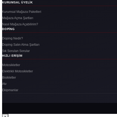
KURUMSAL ÜYELIK
Kurumsal Mağaza Paketleri
Mağaza Açma Şartları
Nasıl Mağaza Açabilirim?
DOPING
Doping Nedir?
Doping Satın Alma Şartları
Sık Sorulan Sorular
HIZLI ERIŞIM
Motosikletler
Elektrikli Motosikletler
Bisikletler
Atv
Ekipmanlar
×