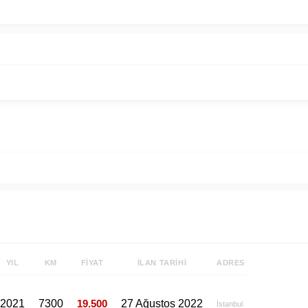
YIL
KM
FIYAT
İLAN TARIHI
ADRES
2021
7300
19.500
27 Ağustos 2022
İstanbul