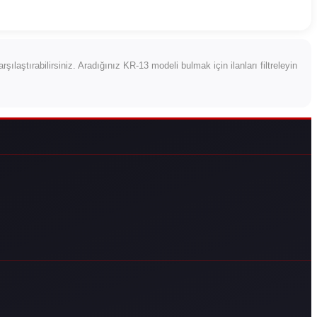
karşılaştırabilirsiniz. Aradığınız KR-13 modeli bulmak için ilanları filtreleyin