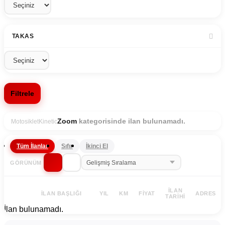
TAKAS
Filtrele
kategorisinde ilan bulunamadı.
Zoom
Motosiklet
Kinetic
Tüm İlanlar
Sıfır
İkinci El
GÖRÜNÜM
İLAN
İLAN BAŞLIĞI
YIL
KM
FIYAT
ADRES
TARIHI
İlan bulunamadı.