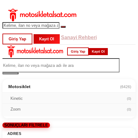
Sanayi Rehberi
Giriş Yap
Kayıt Ol
Giriş Yap
Kayıt Ol
Motosiklet
(6426)
Kinetic
(0)
Zoom
(0)
SONUÇLARI FİLTRELE
ADRES