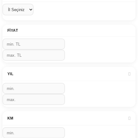
FIYAT
YIL
KM