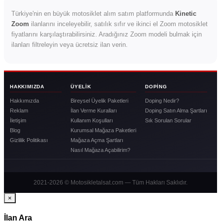
Türkiye'nin en büyük motosiklet alım satım platformunda
Kinetic
Zoom
ilanlarını inceleyebilir, satılık sıfır ve ikinci el Zoom motosiklet
fiyatlarını karşılaştırabilirsiniz. Aradığınız Zoom modeli bulmak için
ilanları filtreleyin veya ücretsiz ilan verin.
HAKKIMIZDA
ÜYELIK
DOPING
Hakkımızda
Bireysel Üyelik Paketleri
Doping Nedir?
Reklam
İlan Verme Kuralları
Doping Satın Alma Şartları
İletişim
Kullanım Koşulları
Sık Sorulan Sorular
Blog
Kurumsal Mağaza Paketleri
Gizlilik Politikası
Mağaza Açma Şartları
Nasıl Mağaza Açabilirim?
2021-2026 © Motosikletalsat.com — Tüm Hakları Saklıdır.
×
İlan Ara