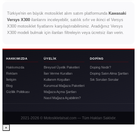
Türkiye'nin en büyük motosiklet alım satım platformunda
Kawasaki
Versys X300
ilanlarını inceleyebilir, satılık sıfır ve ikinci el Versys
X300 motosiklet fiyatlarını karşılaştırabilirsiniz. Aradığınız Versys
X300 modeli bulmak için ilanları filtreleyin veya ücretsiz ilan verin.
HAKKIMIZDA
ÜYELIK
DOPING
Hakkımızda
Bireysel Üyelik Paketleri
Doping Nedir?
Reklam
İlan Verme Kuralları
Doping Satın Alma Şartları
İletişim
Kullanım Koşulları
Sık Sorulan Sorular
Blog
Kurumsal Mağaza Paketleri
Gizlilik Politikası
Mağaza Açma Şartları
Nasıl Mağaza Açabilirim?
2021-2026 © Motosikletalsat.com — Tüm Hakları Saklıdır.
×