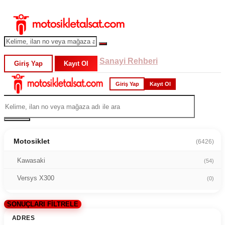
Sanayi Rehberi
Giriş Yap
Kayıt Ol
Giriş Yap
Kayıt Ol
Motosiklet
(6426)
Kawasaki
(54)
Versys X300
(0)
SONUÇLARI FİLTRELE
ADRES