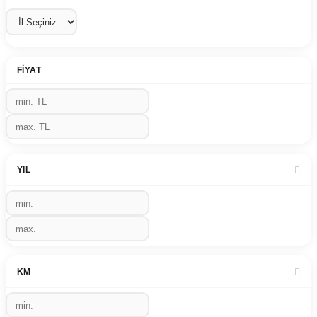
FIYAT
YIL
KM