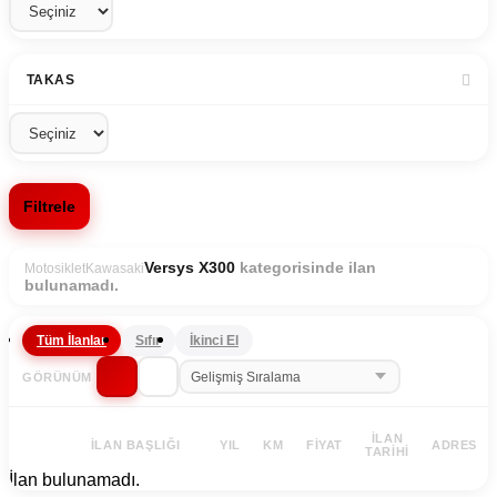
TAKAS
Filtrele
kategorisinde ilan
Versys X300
Motosiklet
Kawasaki
bulunamadı.
Tüm İlanlar
Sıfır
İkinci El
GÖRÜNÜM
İLAN
İLAN BAŞLIĞI
YIL
KM
FIYAT
ADRES
TARIHI
İlan bulunamadı.