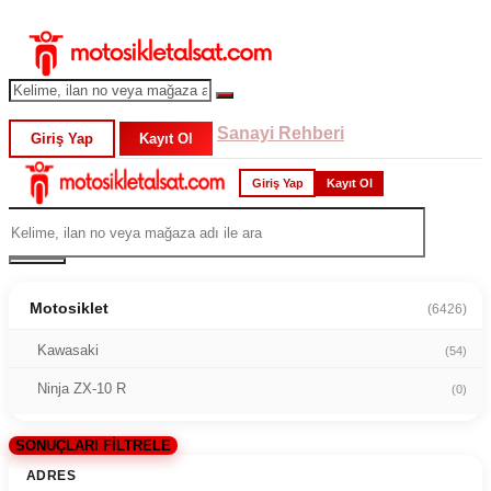
Sanayi Rehberi
Giriş Yap
Kayıt Ol
Giriş Yap
Kayıt Ol
Motosiklet
(6426)
Kawasaki
(54)
Ninja ZX-10 R
(0)
SONUÇLARI FİLTRELE
ADRES