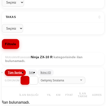
TAKAS
Filtrele
kategorisinde ilan
Ninja ZX-10 R
Motosiklet
Kawasaki
bulunamadı.
Tüm İlanlar
Sıfır
İkinci El
GÖRÜNÜM
İLAN
İLAN BAŞLIĞI
YIL
KM
FIYAT
ADRES
TARIHI
İlan bulunamadı.