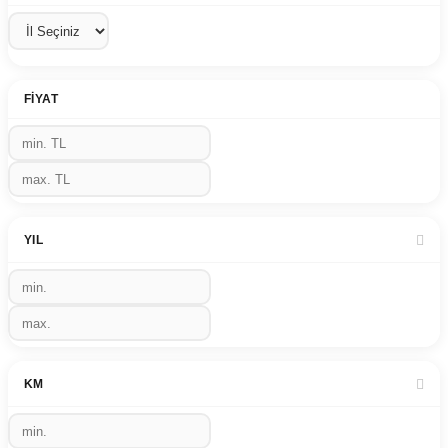
FIYAT
YIL
KM