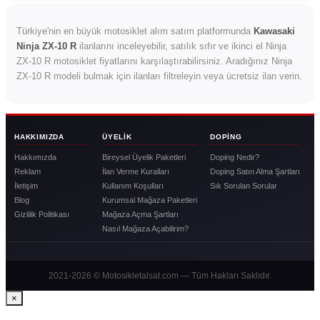
Türkiye'nin en büyük motosiklet alım satım platformunda
Kawasaki
Ninja ZX-10 R
ilanlarını inceleyebilir, satılık sıfır ve ikinci el Ninja
ZX-10 R motosiklet fiyatlarını karşılaştırabilirsiniz. Aradığınız Ninja
ZX-10 R modeli bulmak için ilanları filtreleyin veya ücretsiz ilan verin.
HAKKIMIZDA
ÜYELIK
DOPING
Hakkımızda
Bireysel Üyelik Paketleri
Doping Nedir?
Reklam
İlan Verme Kuralları
Doping Satın Alma Şartları
İletişim
Kullanım Koşulları
Sık Sorulan Sorular
Blog
Kurumsal Mağaza Paketleri
Gizlilik Politikası
Mağaza Açma Şartları
Nasıl Mağaza Açabilirim?
2021-2026 © Motosikletalsat.com — Tüm Hakları Saklıdır.
×