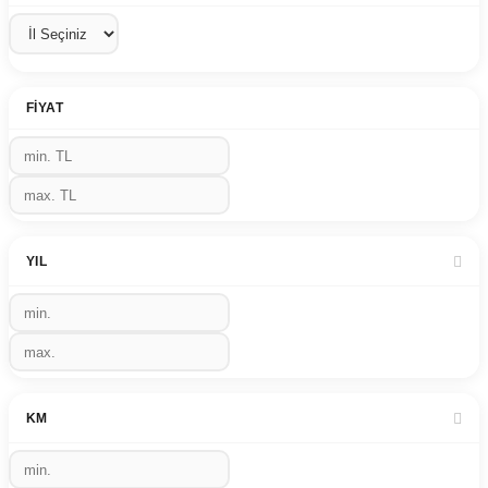
FIYAT
YIL
KM