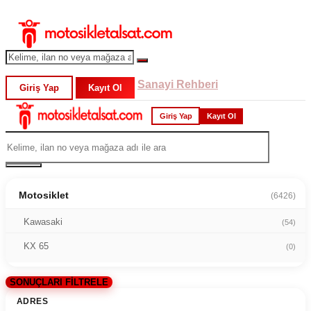
Sanayi Rehberi
Giriş Yap
Kayıt Ol
Giriş Yap
Kayıt Ol
Motosiklet
(6426)
Kawasaki
(54)
KX 65
(0)
SONUÇLARI FİLTRELE
ADRES