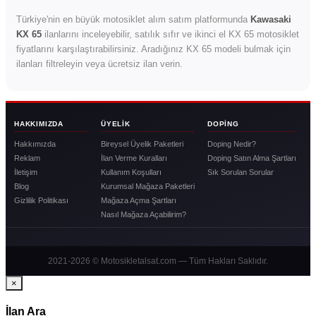
Türkiye'nin en büyük motosiklet alım satım platformunda
Kawasaki
KX 65
ilanlarını inceleyebilir, satılık sıfır ve ikinci el KX 65 motosiklet
fiyatlarını karşılaştırabilirsiniz. Aradığınız KX 65 modeli bulmak için
ilanları filtreleyin veya ücretsiz ilan verin.
HAKKIMIZDA
ÜYELIK
DOPING
Hakkımızda
Bireysel Üyelik Paketleri
Doping Nedir?
Reklam
İlan Verme Kuralları
Doping Satın Alma Şartları
İletişim
Kullanım Koşulları
Sık Sorulan Sorular
Blog
Kurumsal Mağaza Paketleri
Gizlilik Politikası
Mağaza Açma Şartları
Nasıl Mağaza Açabilirim?
2021-2026 © Motosikletalsat.com — Tüm Hakları Saklıdır.
×
İlan Ara