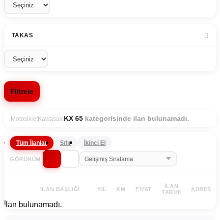
TAKAS
Filtrele
kategorisinde ilan bulunamadı.
KX 65
Motosiklet
Kawasaki
Tüm İlanlar
Sıfır
İkinci El
GÖRÜNÜM
İLAN
İLAN BAŞLIĞI
YIL
KM
FIYAT
ADRES
TARIHI
İlan bulunamadı.