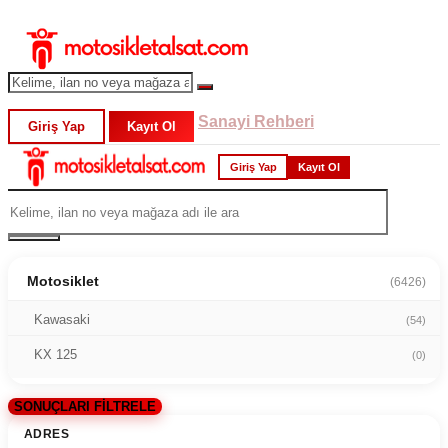
Sanayi Rehberi
Giriş Yap
Kayıt Ol
Giriş Yap
Kayıt Ol
Motosiklet
(6426)
Kawasaki
(54)
KX 125
(0)
SONUÇLARI FİLTRELE
ADRES