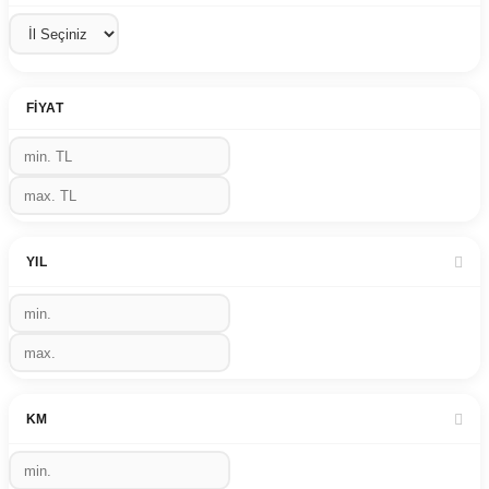
FIYAT
YIL
KM