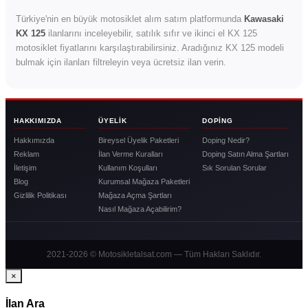
Türkiye'nin en büyük motosiklet alım satım platformunda
Kawasaki
KX 125
ilanlarını inceleyebilir, satılık sıfır ve ikinci el KX 125
motosiklet fiyatlarını karşılaştırabilirsiniz. Aradığınız KX 125 modeli
bulmak için ilanları filtreleyin veya ücretsiz ilan verin.
HAKKIMIZDA
ÜYELIK
DOPING
Hakkımızda
Bireysel Üyelik Paketleri
Doping Nedir?
Reklam
İlan Verme Kuralları
Doping Satın Alma Şartları
İletişim
Kullanım Koşulları
Sık Sorulan Sorular
Blog
Kurumsal Mağaza Paketleri
Gizlilik Politikası
Mağaza Açma Şartları
Nasıl Mağaza Açabilirim?
2021-2026 © Motosikletalsat.com — Tüm Hakları Saklıdır.
×
İlan Ara