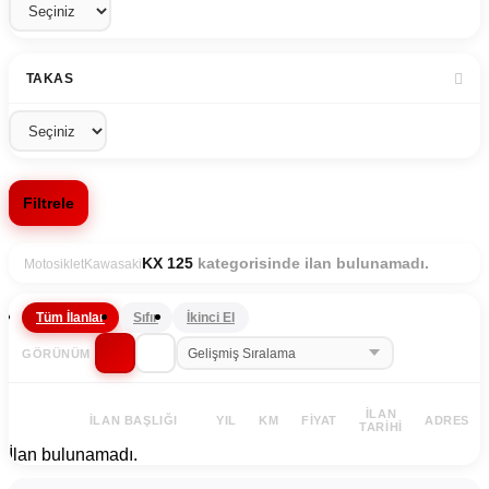
TAKAS
Filtrele
kategorisinde ilan bulunamadı.
KX 125
Motosiklet
Kawasaki
Tüm İlanlar
Sıfır
İkinci El
GÖRÜNÜM
İLAN
İLAN BAŞLIĞI
YIL
KM
FIYAT
ADRES
TARIHI
İlan bulunamadı.