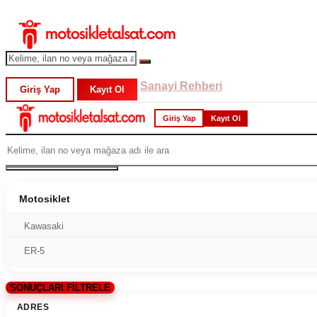
Sanayi Rehberi
Giriş Yap
Kayıt Ol
Giriş Yap
Kayıt Ol
Motosiklet
Kawasaki
ER-5
SONUÇLARI FİLTRELE
ADRES