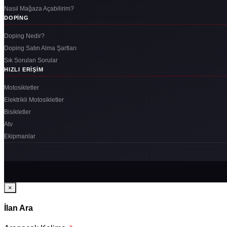
Nasıl Mağaza Açabilirim?
DOPING
Doping Nedir?
Doping Satın Alma Şartları
Sık Sorulan Sorular
HIZLI ERIŞIM
Motosikletler
Elektrikli Motosikletler
Bisikletler
Atv
Ekipmanlar
×
İlan Ara