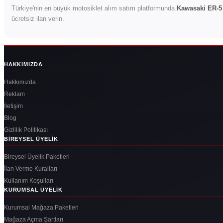
Türkiye'nin en büyük motosiklet alım satım platformunda
Kawasaki ER-5
ücretsiz ilan verin.
HAKKIMIZDA
Hakkımızda
Reklam
İletişim
Blog
Gizlilik Politikası
BIREYSEL ÜYELIK
Bireysel Üyelik Paketleri
İlan Verme Kuralları
Kullanım Koşulları
KURUMSAL ÜYELIK
Kurumsal Mağaza Paketleri
Mağaza Açma Şartları