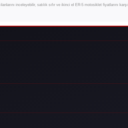
ilanlarını inceleyebilir, satılık sıfır ve ikinci el ER-5 motosiklet fiyatlarını kar