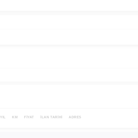
YIL
KM
FIYAT
İLAN TARIHI
ADRES