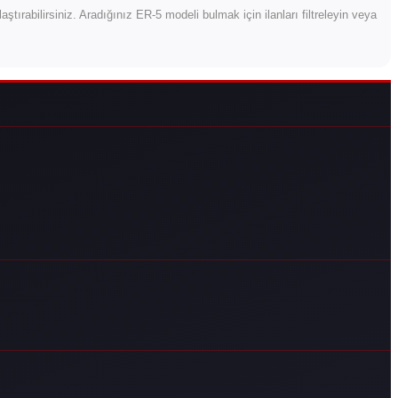
şılaştırabilirsiniz. Aradığınız ER-5 modeli bulmak için ilanları filtreleyin veya