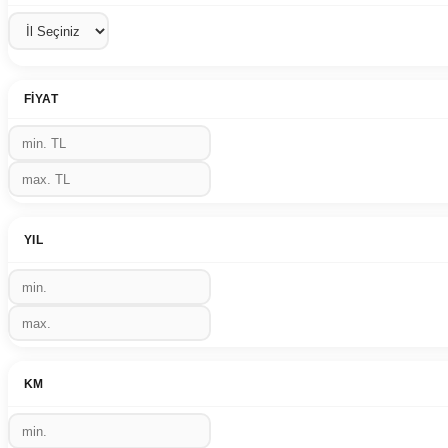
FIYAT
YIL
KM