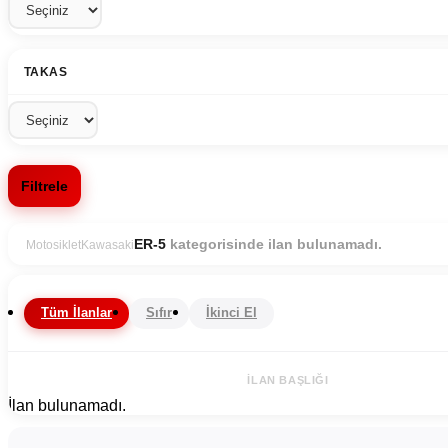
TAKAS
Filtrele
kategorisinde ilan bulunamadı.
ER-5
Motosiklet
Kawasaki
Tüm İlanlar
Sıfır
İkinci El
İLAN BAŞLIĞI
İlan bulunamadı.