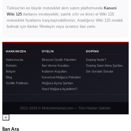
Türkiye'nin en büyük motosiklet alım satım platformunda
Kanuni
Wiki 125
ilanlarını inceleyebilir, satılık sıfır ve ikinci el Wiki 125
motosiklet fiyatlarını karşılaştırabilirsiniz. Aradığınız Wiki 125 modeli
bulmak için ilanları filtreleyin veya ücretsiz ilan verin.
HAKKIMIZDA
ÜYELIK
DOPING
Hakkımızda
Bireysel Üyelik Paketleri
Doping Nedir?
Reklam
İlan Verme Kuralları
Doping Satın Alma Şartları
İletişim
Kullanım Koşulları
Sık Sorulan Sorular
Blog
Kurumsal Mağaza Paketleri
Gizlilik Politikası
Mağaza Açma Şartları
Nasıl Mağaza Açabilirim?
2021-2026 © Motosikletalsat.com — Tüm Hakları Saklıdır.
×
İlan Ara