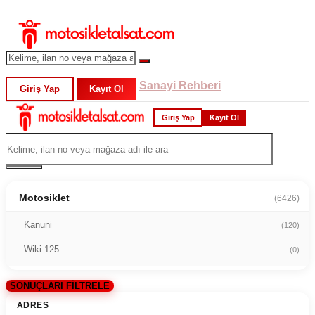
Sanayi Rehberi
Giriş Yap
Kayıt Ol
Giriş Yap
Kayıt Ol
Motosiklet
(6426)
Kanuni
(120)
Wiki 125
(0)
SONUÇLARI FİLTRELE
ADRES