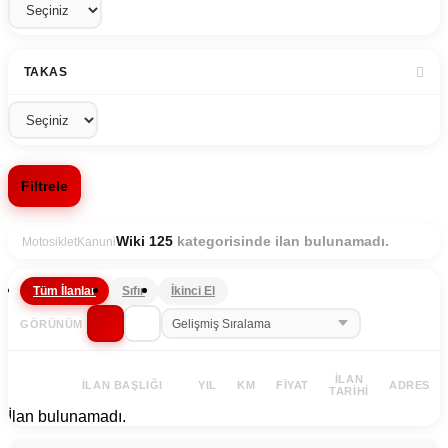
TAKAS
Filtrele
kategorisinde ilan bulunamadı.
Wiki 125
Motosiklet
Kanuni
Tüm İlanlar
Sıfır
İkinci El
GÖRÜNÜM
İLAN
İLAN BAŞLIĞI
YIL
KM
FIYAT
ADRES
TARIHI
İlan bulunamadı.