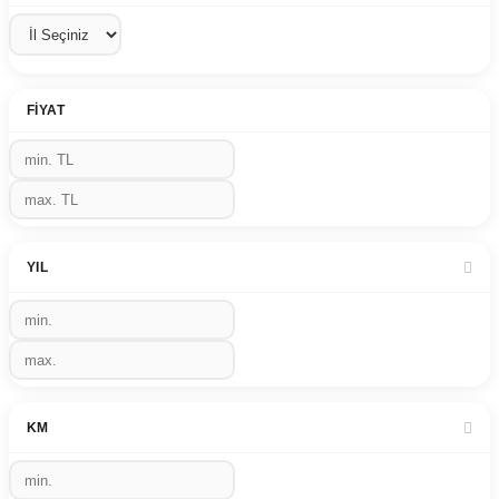
FIYAT
YIL
KM