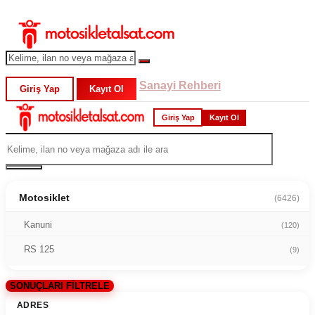
Sanayi Rehberi
Giriş Yap
Kayıt Ol
Giriş Yap
Kayıt Ol
Motosiklet
(6426)
Kanuni
(120)
RS 125
(9)
SONUÇLARI FİLTRELE
ADRES