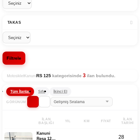
TAKAS
Filtrele
3
kategorisinde
ilan bulundu.
RS 125
Motosiklet
Kanuni
Tüm İlanlar
Sıfır
İkinci El
GÖRÜNÜM
İLAN
İLAN
YIL
KM
FIYAT
BAŞLIĞI
TARIHI
Kanuni
28
Resa 125