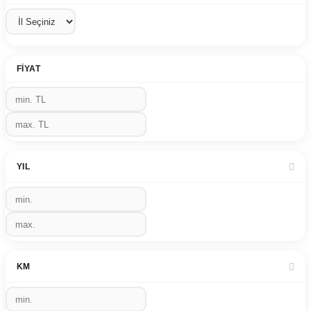
FIYAT
YIL
KM