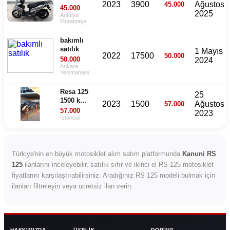
2023
3900
Ağustos
45.000
temiz ve
45.000
2025
bakımlı
Antalya
Muratpaşa
bakımlı
satılık
1 Mayıs
2022
17500
50.000
50.000
2024
Ankara
Yenimahalle
Resa 125
25
1500 km 1
2023
1500
Ağustos
57.000
ay
57.000
2023
kullandım
İstanbul
Türkiye'nin en büyük motosiklet alım satım platformunda
Kanuni RS
125
ilanlarını inceleyebilir, satılık sıfır ve ikinci el RS 125 motosiklet
fiyatlarını karşılaştırabilirsiniz. Aradığınız RS 125 modeli bulmak için
ilanları filtreleyin veya ücretsiz ilan verin.
HAKKIMIZDA
ÜYELIK
DOPING