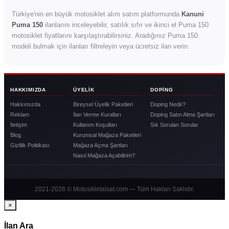
Türkiye'nin en büyük motosiklet alım satım platformunda
Kanuni
Puma 150
ilanlarını inceleyebilir, satılık sıfır ve ikinci el Puma 150
motosiklet fiyatlarını karşılaştırabilirsiniz. Aradığınız Puma 150
modeli bulmak için ilanları filtreleyin veya ücretsiz ilan verin.
HAKKIMIZDA
ÜYELIK
DOPING
Hakkımızda
Bireysel Üyelik Paketleri
Doping Nedir?
Reklam
İlan Verme Kuralları
Doping Satın Alma Şartları
İletişim
Kullanım Koşulları
Sık Sorulan Sorular
Blog
Kurumsal Mağaza Paketleri
Gizlilik Politikası
Mağaza Açma Şartları
Nasıl Mağaza Açabilirim?
2021-2026 © Motosikletalsat.com — Tüm Hakları Saklıdır.
×
İlan Ara