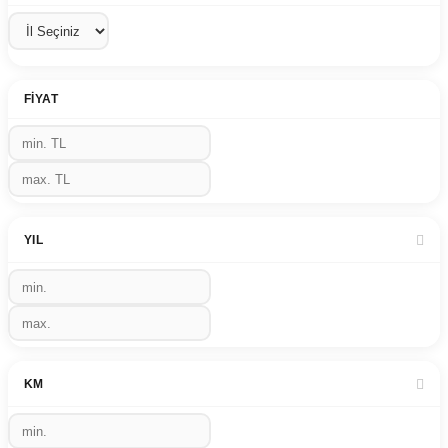
FIYAT
YIL
KM