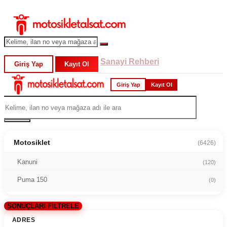
Sanayi Rehberi
Giriş Yap
Kayıt Ol
Giriş Yap
Kayıt Ol
Motosiklet
(6426)
Kanuni
(120)
Puma 150
(0)
SONUÇLARI FİLTRELE
ADRES