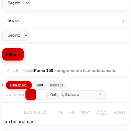
TAKAS
Filtrele
kategorisinde ilan bulunamadı.
Puma 150
Motosiklet
Kanuni
Tüm İlanlar
Sıfır
İkinci El
GÖRÜNÜM
İLAN
İLAN BAŞLIĞI
YIL
KM
FIYAT
ADRES
TARIHI
İlan bulunamadı.