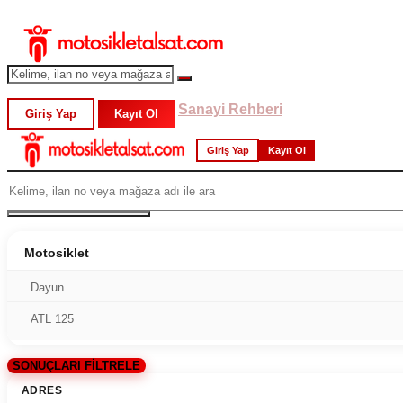
Sanayi Rehberi
Giriş Yap
Kayıt Ol
Giriş Yap
Kayıt Ol
Motosiklet
Dayun
ATL 125
SONUÇLARI FİLTRELE
ADRES