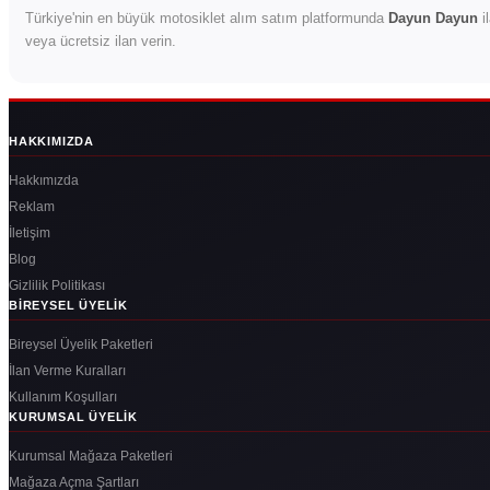
Türkiye'nin en büyük motosiklet alım satım platformunda
Dayun Dayun
il
veya ücretsiz ilan verin.
HAKKIMIZDA
Hakkımızda
Reklam
İletişim
Blog
Gizlilik Politikası
BIREYSEL ÜYELIK
Bireysel Üyelik Paketleri
İlan Verme Kuralları
Kullanım Koşulları
KURUMSAL ÜYELIK
Kurumsal Mağaza Paketleri
Mağaza Açma Şartları