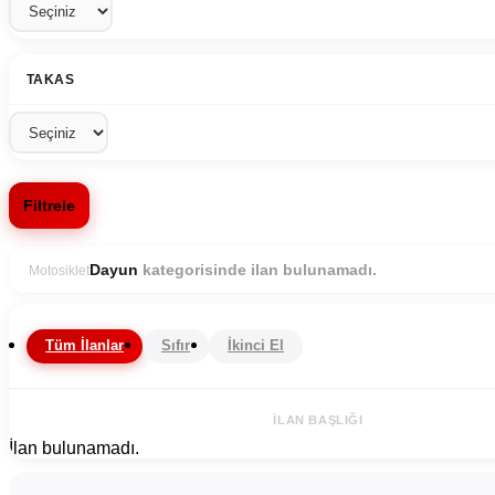
TAKAS
Filtrele
kategorisinde ilan bulunamadı.
Dayun
Motosiklet
Tüm İlanlar
Sıfır
İkinci El
İLAN BAŞLIĞI
İlan bulunamadı.