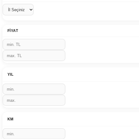
FIYAT
YIL
KM