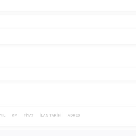
YIL
KM
FIYAT
İLAN TARIHI
ADRES