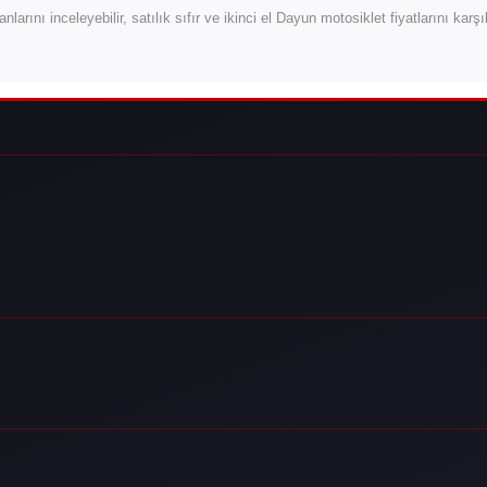
anlarını inceleyebilir, satılık sıfır ve ikinci el Dayun motosiklet fiyatlarını karş