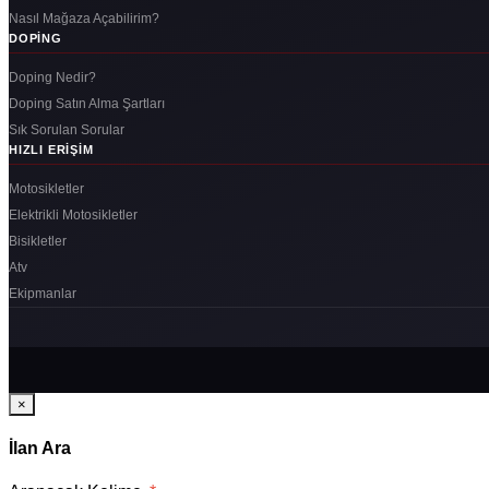
Nasıl Mağaza Açabilirim?
DOPING
Doping Nedir?
Doping Satın Alma Şartları
Sık Sorulan Sorular
HIZLI ERIŞIM
Motosikletler
Elektrikli Motosikletler
Bisikletler
Atv
Ekipmanlar
×
İlan Ara