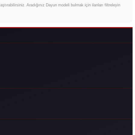
ılaştırabilirsiniz. Aradığınız Dayun modeli bulmak için ilanları filtreleyin