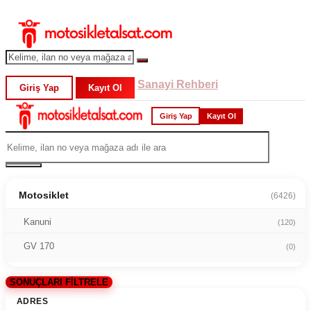
Sanayi Rehberi
Giriş Yap
Kayıt Ol
Giriş Yap
Kayıt Ol
Motosiklet
(6426)
Kanuni
(120)
GV 170
(0)
SONUÇLARI FİLTRELE
ADRES