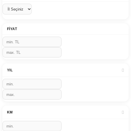
FIYAT
YIL
KM