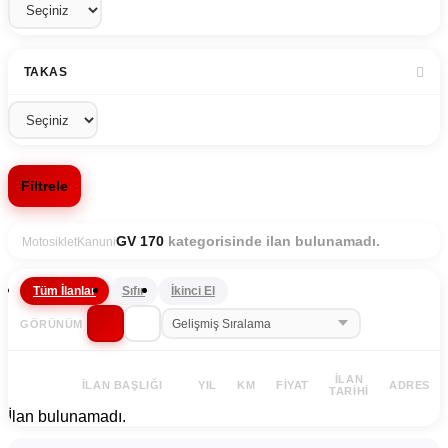
TAKAS
Filtrele
kategorisinde ilan bulunamadı.
GV 170
Motosiklet
Kanuni
Tüm İlanlar
Sıfır
İkinci El
GÖRÜNÜM
İLAN
İLAN BAŞLIĞI
YIL
KM
FIYAT
ADRES
TARIHI
İlan bulunamadı.