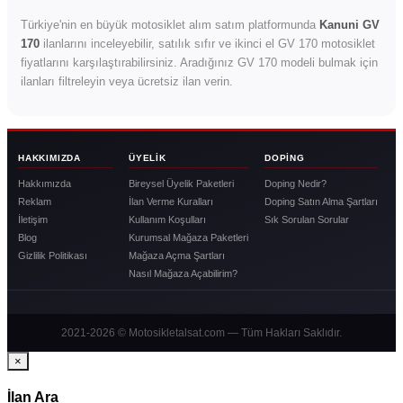
Türkiye'nin en büyük motosiklet alım satım platformunda
Kanuni GV
170
ilanlarını inceleyebilir, satılık sıfır ve ikinci el GV 170 motosiklet
fiyatlarını karşılaştırabilirsiniz. Aradığınız GV 170 modeli bulmak için
ilanları filtreleyin veya ücretsiz ilan verin.
HAKKIMIZDA
ÜYELIK
DOPING
Hakkımızda
Bireysel Üyelik Paketleri
Doping Nedir?
Reklam
İlan Verme Kuralları
Doping Satın Alma Şartları
İletişim
Kullanım Koşulları
Sık Sorulan Sorular
Blog
Kurumsal Mağaza Paketleri
Gizlilik Politikası
Mağaza Açma Şartları
Nasıl Mağaza Açabilirim?
2021-2026 © Motosikletalsat.com — Tüm Hakları Saklıdır.
×
İlan Ara