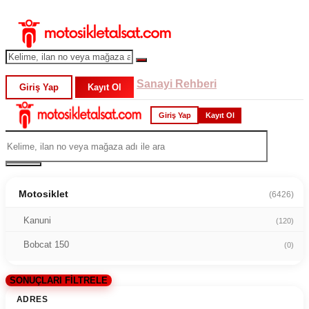
Sanayi Rehberi
Giriş Yap
Kayıt Ol
Giriş Yap
Kayıt Ol
Motosiklet
(6426)
Kanuni
(120)
Bobcat 150
(0)
SONUÇLARI FİLTRELE
ADRES