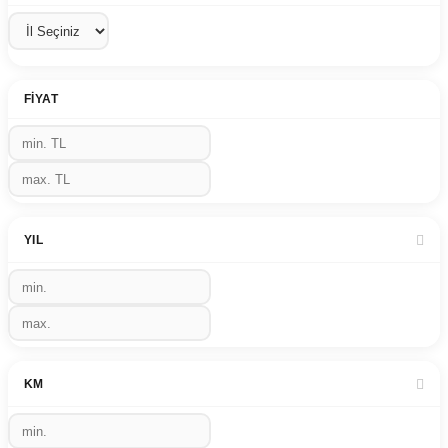
FIYAT
YIL
KM