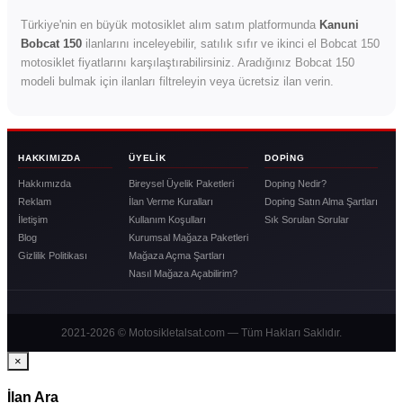
Türkiye'nin en büyük motosiklet alım satım platformunda
Kanuni
Bobcat 150
ilanlarını inceleyebilir, satılık sıfır ve ikinci el Bobcat 150
motosiklet fiyatlarını karşılaştırabilirsiniz. Aradığınız Bobcat 150
modeli bulmak için ilanları filtreleyin veya ücretsiz ilan verin.
HAKKIMIZDA
ÜYELIK
DOPING
Hakkımızda
Bireysel Üyelik Paketleri
Doping Nedir?
Reklam
İlan Verme Kuralları
Doping Satın Alma Şartları
İletişim
Kullanım Koşulları
Sık Sorulan Sorular
Blog
Kurumsal Mağaza Paketleri
Gizlilik Politikası
Mağaza Açma Şartları
Nasıl Mağaza Açabilirim?
2021-2026 © Motosikletalsat.com — Tüm Hakları Saklıdır.
×
İlan Ara