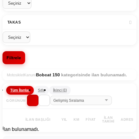
TAKAS
Filtrele
kategorisinde ilan bulunamadı.
Bobcat 150
Motosiklet
Kanuni
Tüm İlanlar
Sıfır
İkinci El
GÖRÜNÜM
İLAN
İLAN BAŞLIĞI
YIL
KM
FIYAT
ADRES
TARIHI
İlan bulunamadı.