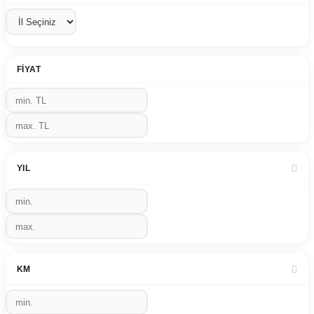
FIYAT
YIL
KM