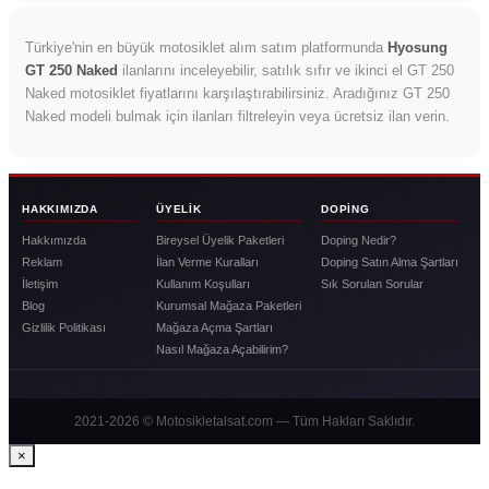
Türkiye'nin en büyük motosiklet alım satım platformunda
Hyosung
GT 250 Naked
ilanlarını inceleyebilir, satılık sıfır ve ikinci el GT 250
Naked motosiklet fiyatlarını karşılaştırabilirsiniz. Aradığınız GT 250
Naked modeli bulmak için ilanları filtreleyin veya ücretsiz ilan verin.
HAKKIMIZDA
ÜYELIK
DOPING
Hakkımızda
Bireysel Üyelik Paketleri
Doping Nedir?
Reklam
İlan Verme Kuralları
Doping Satın Alma Şartları
İletişim
Kullanım Koşulları
Sık Sorulan Sorular
Blog
Kurumsal Mağaza Paketleri
Gizlilik Politikası
Mağaza Açma Şartları
Nasıl Mağaza Açabilirim?
2021-2026 © Motosikletalsat.com — Tüm Hakları Saklıdır.
×