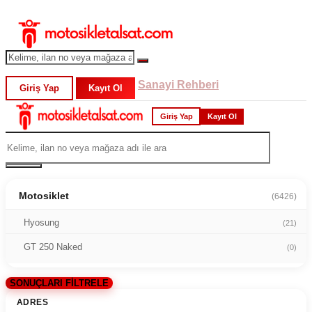
Sanayi Rehberi
Giriş Yap
Kayıt Ol
Giriş Yap
Kayıt Ol
Motosiklet
(6426)
Hyosung
(21)
GT 250 Naked
(0)
SONUÇLARI FİLTRELE
ADRES