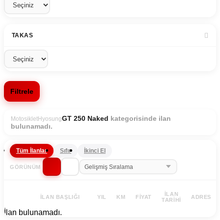
TAKAS
Filtrele
kategorisinde ilan
GT 250 Naked
Motosiklet
Hyosung
bulunamadı.
Tüm İlanlar
Sıfır
İkinci El
GÖRÜNÜM
İLAN
İLAN BAŞLIĞI
YIL
KM
FIYAT
ADRES
TARIHI
İlan bulunamadı.