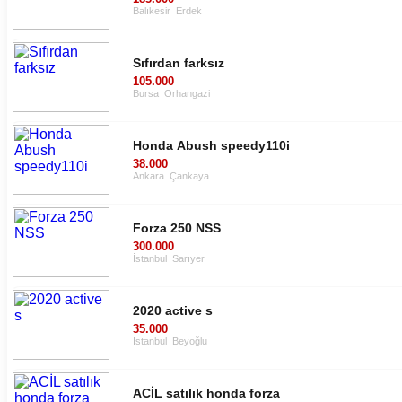
Balıkesir
Erdek
Sıfırdan farksız
105.000
Bursa
Orhangazi
Honda Abush speedy110i
38.000
Ankara
Çankaya
Forza 250 NSS
300.000
İstanbul
Sarıyer
2020 active s
35.000
İstanbul
Beyoğlu
ACİL satılık honda forza