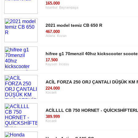
165.000
İstanbul
Bayrampaşa
2021 model temiz CB 650 R
467.000
Adana
Kozan
hifree g1 70menzil 40hız kickscooter scooter
17.500
Kayseri
İncesu
ACİL FORZA 250 ORJ ÇANTALI DÜŞÜK KM 
224.000
Kocaeli
ACİLLLL CB 750 HORNET - QUİCKSHİFTER
389.999
Kocaeli