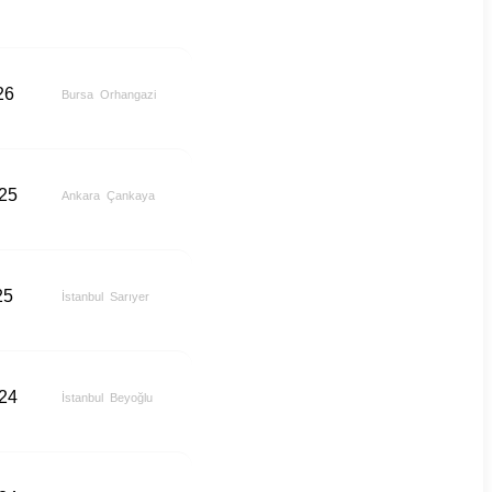
26
Bursa
Orhangazi
025
Ankara
Çankaya
25
İstanbul
Sarıyer
024
İstanbul
Beyoğlu