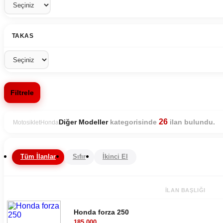
TAKAS
Filtrele
26
kategorisinde
ilan bulundu.
Diğer Modeller
Motosiklet
Honda
Tüm İlanlar
Sıfır
İkinci El
İLAN BAŞLIĞI
Honda forza 250
185.000