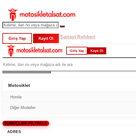
Sanayi Rehberi
Giriş Yap
Kayıt Ol
Giriş Yap
Kayıt Ol
Motosiklet
Honda
Diğer Modeller
SONUÇLARI FİLTRELE
ADRES