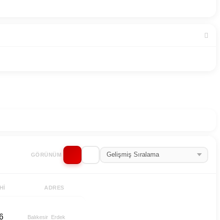
GÖRÜNÜM
HI
ADRES
6
Balıkesir
Erdek