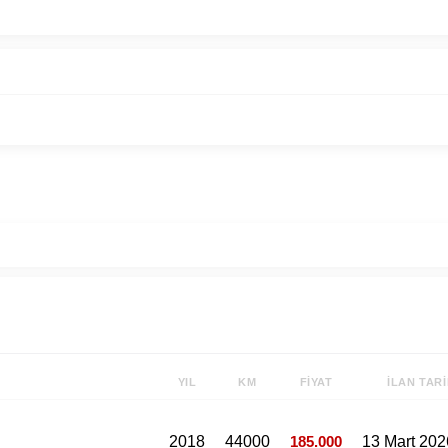
YIL
KM
FIYAT
İLAN TARI
2018
44000
185.000
13 Mart 202