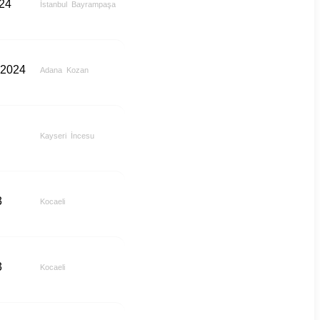
024
İstanbul
Bayrampaşa
 2024
Adana
Kozan
Kayseri
İncesu
3
Kocaeli
3
Kocaeli