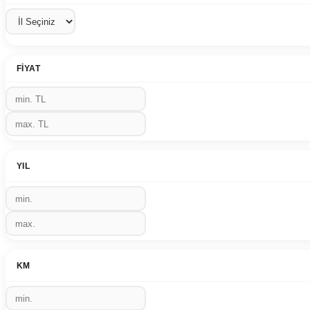
FIYAT
YIL
KM