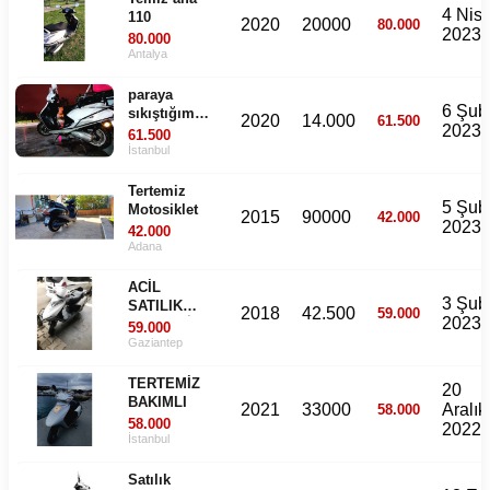
4 Nis
110
2020
20000
80.000
2023
80.000
Antalya
paraya
6 Şub
sıkıştığım
2020
14.000
61.500
2023
icin satılıktır
61.500
İstanbul
Tertemiz
5 Şub
Motosiklet
2015
90000
42.000
2023
42.000
Adana
ACİL
3 Şub
SATILIK
2018
42.500
59.000
2023
TERTEMİZ
59.000
HONDA
Gaziantep
SPACY 110
ALPHA
TERTEMİZ
20
BAKIMLI
2021
33000
Aralık
58.000
58.000
2022
İstanbul
Satılık