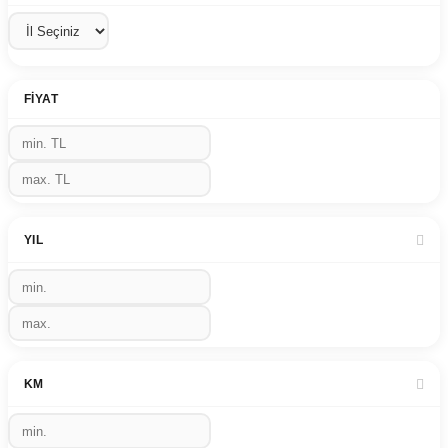
FIYAT
YIL
KM