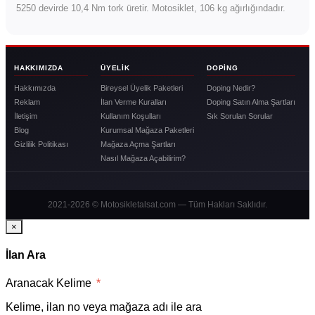
5250 devirde 10,4 Nm tork üretir. Motosiklet, 106 kg ağırlığındadır.
HAKKIMIZDA
ÜYELIK
DOPING
Hakkımızda
Bireysel Üyelik Paketleri
Doping Nedir?
Reklam
İlan Verme Kuralları
Doping Satın Alma Şartları
İletişim
Kullanım Koşulları
Sık Sorulan Sorular
Blog
Kurumsal Mağaza Paketleri
Gizlilik Politikası
Mağaza Açma Şartları
Nasıl Mağaza Açabilirim?
2021-2026 © Motosikletalsat.com — Tüm Hakları Saklıdır.
×
İlan Ara
Aranacak Kelime
*
Kelime, ilan no veya mağaza adı ile ara