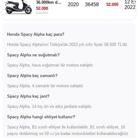
12 Eyl
36.000km de
2020
36458
52.000
2022
2020 model
52.000
spacy alpha.
İstanbul
Extralari var
ciddi alıcılar
ulaşsın
Honda Spacy Alpha kaç para?
Honda Spacy Alpha'nın Türkiye'de 2023 yılı sıfır fiyatı 59.500 TL'dir.
Spacy Alpha ne soğutmalı?
Spacy Alpha, hava soğutmalı bir motora sahiptir.
Spacy Alpha kaç zamanlı?
Spacy Alpha, 4 zamanlı bir motora sahiptir.
Spacy Alpha kaç jant?
Spacy Alpha, 14 inç ön ve arka jantlara sahiptir.
Spacy Alpha hangi ehliyet kullanır?
Spacy Alpha, B1 sınıfı ehliyet ile kullanılabilir. B1 sınıfı ehliyet, 16
yaşını doldurmuş ve 50 cc'ye kadar motosikletleri kullanabileceğiniz