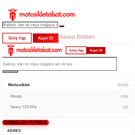
Sanayi Rehberi
Giriş Yap
Kayıt Ol
Giriş Yap
Kayıt Ol
Motosiklet
(6426)
Honda
(798)
Spacy 110 Alfa
(33)
SONUÇLARI FİLTRELE
ADRES