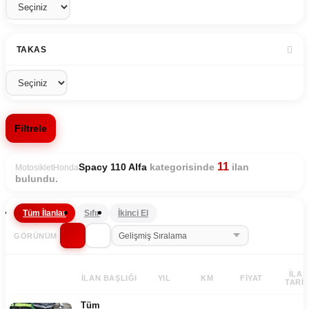
TAKAS
Filtrele
11
kategorisinde
ilan
Spacy 110 Alfa
Motosiklet
Honda
bulundu.
Tüm İlanlar
Sıfır
İkinci El
GÖRÜNÜM
İLAN
İLAN BAŞLIĞI
YIL
KM
FIYAT
TARIH
Tüm