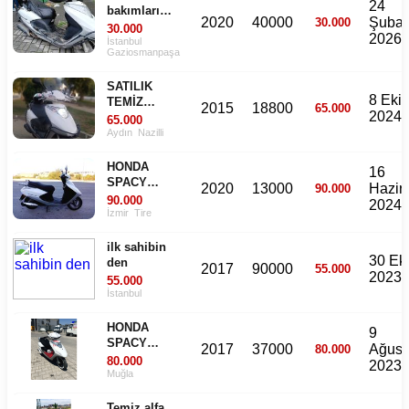
24
bakımları
2020
40000
Şubat
30.000
yeni yapıldı
30.000
2026
muayenesi
İstanbul
Gaziosmanpaşa
yeni hic bir
masrafı yok
SATILIK
satışa hazır
8 Eki
TEMİZ
2015
18800
65.000
2024
HONDA
65.000
Aydın
Nazilli
HONDA
16
SPACY
2020
13000
Hazir
90.000
ALPHA 110
90.000
2024
İzmir
Tire
ilk sahibin
30 Ek
den
2017
90000
55.000
2023
55.000
İstanbul
HONDA
9
SPACY
2017
37000
Ağust
80.000
ALPHA 2017
80.000
2023
Muğla
Temiz alfa