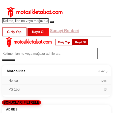
Sanayi Rehberi
Giriş Yap
Kayıt Ol
Giriş Yap
Kayıt Ol
Motosiklet
(6423)
Honda
(798)
PS 150i
(0)
SONUÇLARI FİLTRELE
ADRES