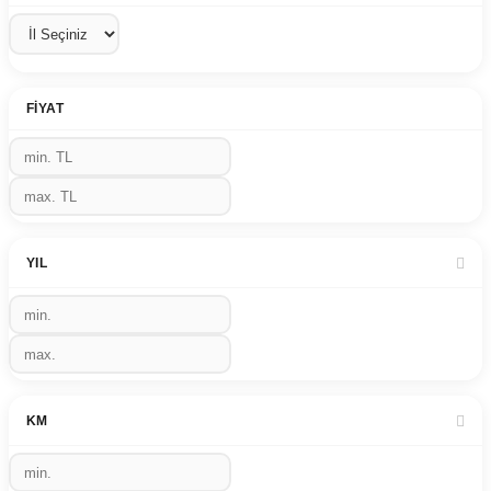
FIYAT
YIL
KM