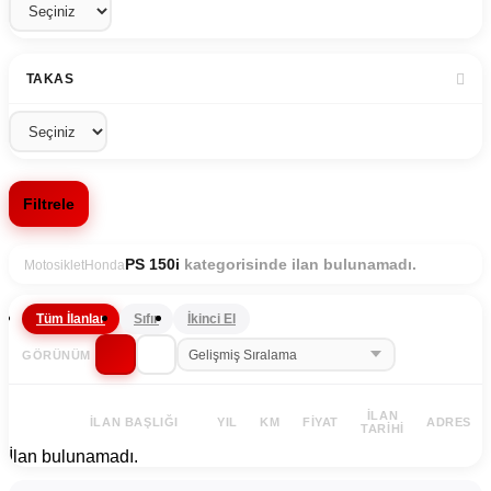
TAKAS
Filtrele
kategorisinde ilan bulunamadı.
PS 150i
Motosiklet
Honda
Tüm İlanlar
Sıfır
İkinci El
GÖRÜNÜM
İLAN
İLAN BAŞLIĞI
YIL
KM
FIYAT
ADRES
TARIHI
İlan bulunamadı.