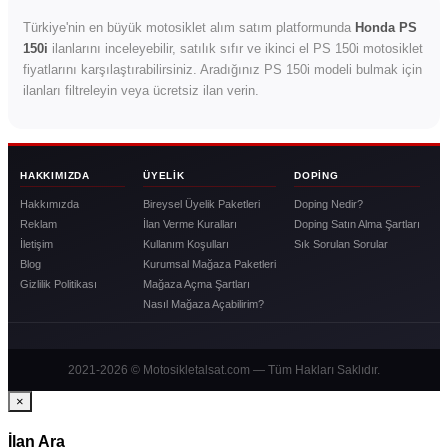
Türkiye'nin en büyük motosiklet alım satım platformunda
Honda PS
150i
ilanlarını inceleyebilir, satılık sıfır ve ikinci el PS 150i motosiklet
fiyatlarını karşılaştırabilirsiniz. Aradığınız PS 150i modeli bulmak için
ilanları filtreleyin veya ücretsiz ilan verin.
HAKKIMIZDA
ÜYELIK
DOPING
Hakkımızda
Bireysel Üyelik Paketleri
Doping Nedir?
Reklam
İlan Verme Kuralları
Doping Satın Alma Şartları
İletişim
Kullanım Koşulları
Sık Sorulan Sorular
Blog
Kurumsal Mağaza Paketleri
Gizlilik Politikası
Mağaza Açma Şartları
Nasıl Mağaza Açabilirim?
2021-2026 © Motosikletalsat.com — Tüm Hakları Saklıdır.
×
İlan Ara