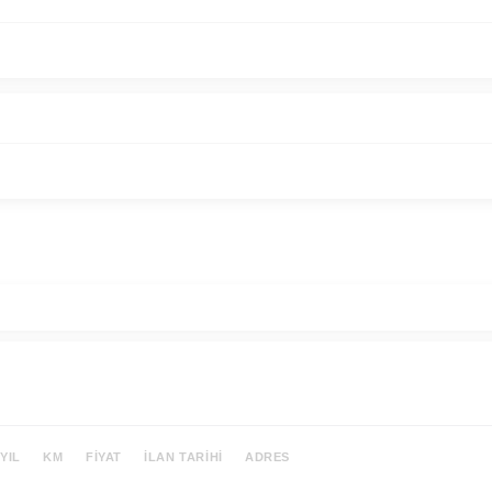
YIL
KM
FIYAT
İLAN TARIHI
ADRES