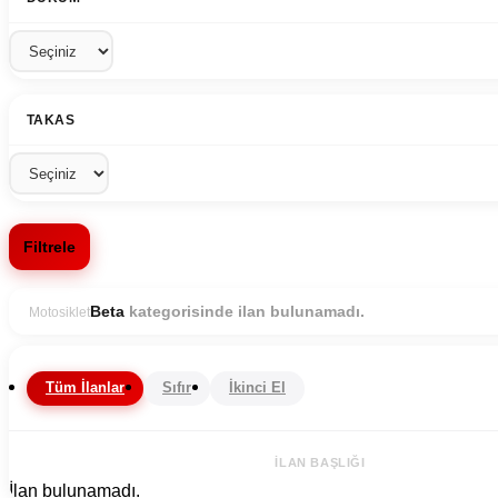
TAKAS
Filtrele
kategorisinde ilan bulunamadı.
Beta
Motosiklet
Tüm İlanlar
Sıfır
İkinci El
İLAN BAŞLIĞI
İlan bulunamadı.