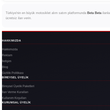
Türkiye'nin en büyük motosiklet alım satım platformunda
Beta Beta
ilanla
ücretsiz ilan verin.
HAKKIMIZDA
Hakkımızda
Reklam
İletişim
Blog
Gizlilik Politikası
BIREYSEL ÜYELIK
Bireysel Üyelik Paketleri
İlan Verme Kuralları
Kullanım Koşulları
KURUMSAL ÜYELIK