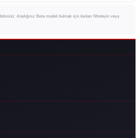
rabilirsiniz. Aradığınız Beta modeli bulmak için ilanları filtreleyin veya