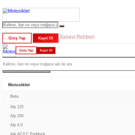
Sanayi Rehberi
Giriş Yap
Kayıt Ol
Giriş Yap
Kayıt Ol
Motosiklet
Beta
Alp 125
Alp 200
Alp 4.0
Ark AC/LC Paddock