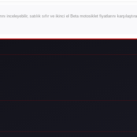
rını inceleyebilir, satılık sıfır ve ikinci el Beta motosiklet fiyatlarını karşılaştı