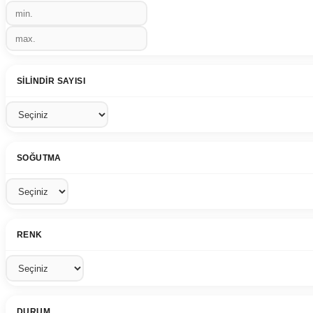
SILINDIR SAYISI
SOĞUTMA
RENK
DURUM