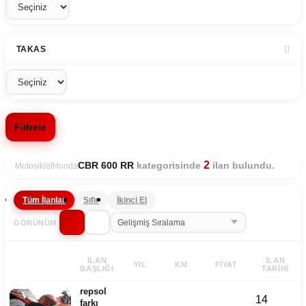
TAKAS
Filtrele
2
kategorisinde
ilan bulundu.
CBR 600 RR
Motosiklet
Honda
Tüm İlanlar
Sıfır
İkinci El
GÖRÜNÜM
İLAN
İLAN
YIL
KM
FIYAT
BAŞLIĞI
TARIHI
repsol
14
farkı