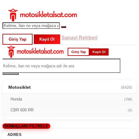
Sanayi Rehberi
Giriş Yap
Kayıt Ol
Giriş Yap
Kayıt Ol
Motosiklet
(6426)
Honda
(798)
CBR 600 RR
(6)
SONUÇLARI FİLTRELE
ADRES