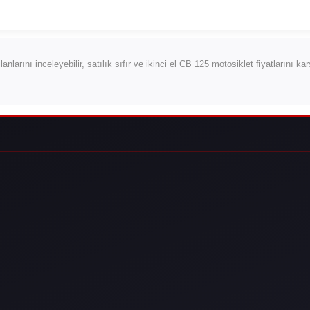
lanlarını inceleyebilir, satılık sıfır ve ikinci el CB 125 motosiklet fiyatlarını ka