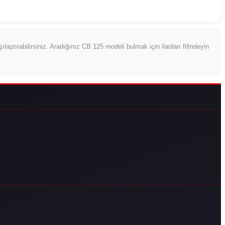
rşılaştırabilirsiniz. Aradığınız CB 125 modeli bulmak için ilanları filtreleyin