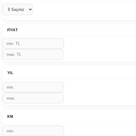
FIYAT
YIL
KM