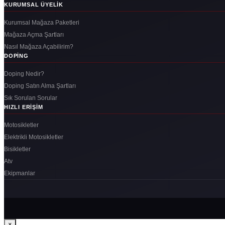
KURUMSAL ÜYELIK
Kurumsal Mağaza Paketleri
Mağaza Açma Şartları
Nasıl Mağaza Açabilirim?
DOPING
Doping Nedir?
Doping Satın Alma Şartları
Sık Sorulan Sorular
HIZLI ERIŞIM
Motosikletler
Elektrikli Motosikletler
Bisikletler
Atv
Ekipmanlar
×