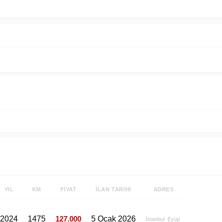
YIL
KM
FIYAT
İLAN TARIHI
ADRES
2024
1475
127.000
5 Ocak 2026
İstanbul
Eyüp