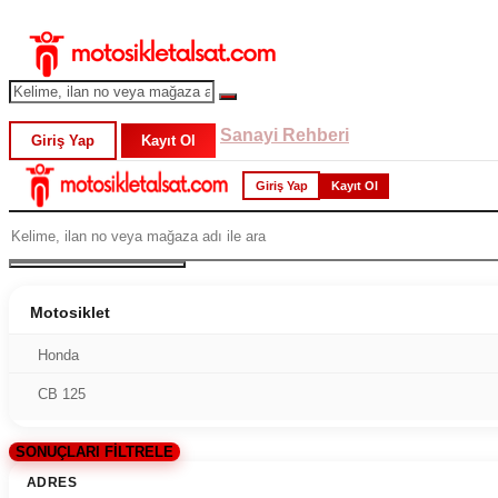
Sanayi Rehberi
Giriş Yap
Kayıt Ol
Giriş Yap
Kayıt Ol
Motosiklet
Honda
CB 125
SONUÇLARI FİLTRELE
ADRES