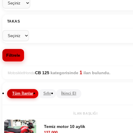
TAKAS
Filtrele
1
kategorisinde
ilan bulundu.
CB 125
Motosiklet
Honda
Tüm İlanlar
Sıfır
İkinci El
İLAN BAŞLIĞI
Temiz motor 10 aylik
127.000