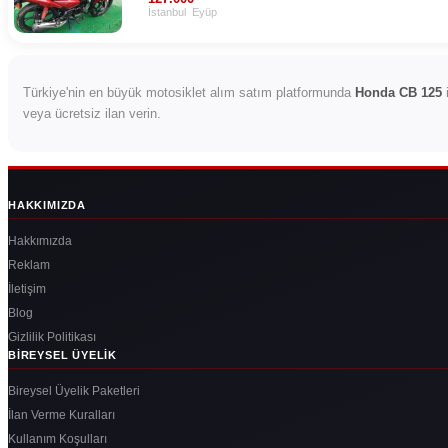
İstanbul
Eyüp
Türkiye'nin en büyük motosiklet alım satım platformunda
Honda CB 125
i
veya ücretsiz ilan verin.
HAKKIMIZDA
Hakkımızda
Reklam
İletişim
Blog
Gizlilik Politikası
BIREYSEL ÜYELIK
Bireysel Üyelik Paketleri
İlan Verme Kuralları
Kullanım Koşulları