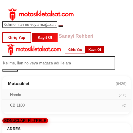
Sanayi Rehberi
Giriş Yap
Kayıt Ol
Giriş Yap
Kayıt Ol
Motosiklet
(6426)
Honda
(798)
CB 1100
(0)
SONUÇLARI FİLTRELE
ADRES