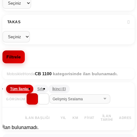
TAKAS
Filtrele
kategorisinde ilan bulunamadı.
CB 1100
Motosiklet
Honda
Tüm İlanlar
Sıfır
İkinci El
GÖRÜNÜM
İLAN
İLAN BAŞLIĞI
YIL
KM
FIYAT
ADRES
TARIHI
İlan bulunamadı.