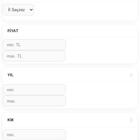
FIYAT
YIL
KM