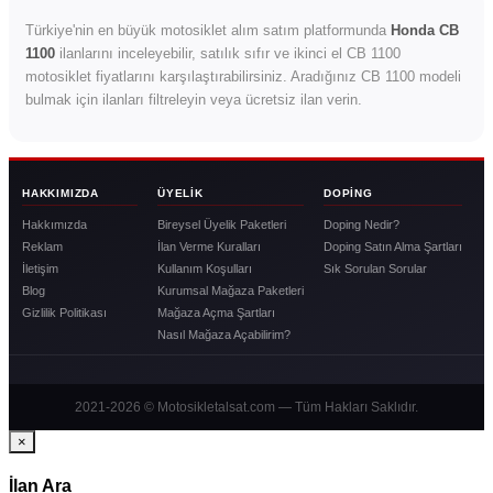
Türkiye'nin en büyük motosiklet alım satım platformunda
Honda CB
1100
ilanlarını inceleyebilir, satılık sıfır ve ikinci el CB 1100
motosiklet fiyatlarını karşılaştırabilirsiniz. Aradığınız CB 1100 modeli
bulmak için ilanları filtreleyin veya ücretsiz ilan verin.
HAKKIMIZDA
ÜYELIK
DOPING
Hakkımızda
Bireysel Üyelik Paketleri
Doping Nedir?
Reklam
İlan Verme Kuralları
Doping Satın Alma Şartları
İletişim
Kullanım Koşulları
Sık Sorulan Sorular
Blog
Kurumsal Mağaza Paketleri
Gizlilik Politikası
Mağaza Açma Şartları
Nasıl Mağaza Açabilirim?
2021-2026 © Motosikletalsat.com — Tüm Hakları Saklıdır.
×
İlan Ara