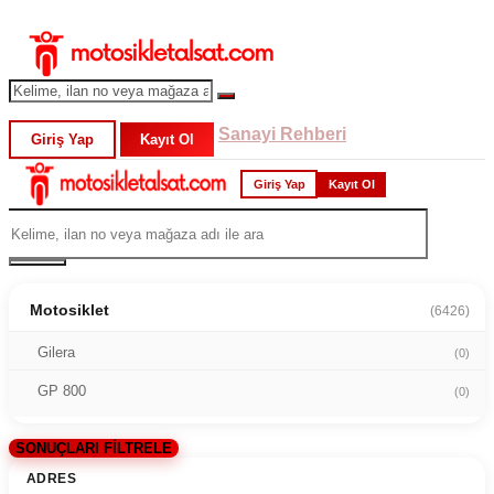
Sanayi Rehberi
Giriş Yap
Kayıt Ol
Giriş Yap
Kayıt Ol
Motosiklet
(6426)
Gilera
(0)
GP 800
(0)
SONUÇLARI FİLTRELE
ADRES