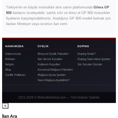
Türkiye'nin en büyük motosiklet alım satım platformunda
Gilera GP
800
ilanlarını inceleyebilir, satılık sıfır ve ikinci el GP 800 motosiklet
fiyatlarını karşılaştırabilirsiniz. Aradığınız GP 800 modeli bulmak için
ilanları filtreleyin veya ücretsiz ilan verin.
HAKKIMIZDA
ÜYELIK
DOPING
Hakkımızda
Bireysel Üyelik Paketleri
Doping Nedir?
Reklam
İlan Verme Kuralları
Doping Satın Alma Şartları
İletişim
Kullanım Koşulları
Sık Sorulan Sorular
Blog
Kurumsal Mağaza Paketleri
Gizlilik Politikası
Mağaza Açma Şartları
Nasıl Mağaza Açabilirim?
2021-2026 © Motosikletalsat.com — Tüm Hakları Saklıdır.
×
İlan Ara