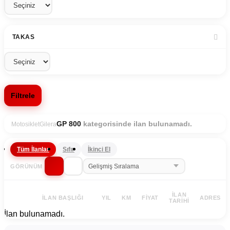
TAKAS
Filtrele
kategorisinde ilan bulunamadı.
GP 800
Motosiklet
Gilera
Tüm İlanlar
Sıfır
İkinci El
GÖRÜNÜM
İLAN
İLAN BAŞLIĞI
YIL
KM
FIYAT
ADRES
TARIHI
İlan bulunamadı.