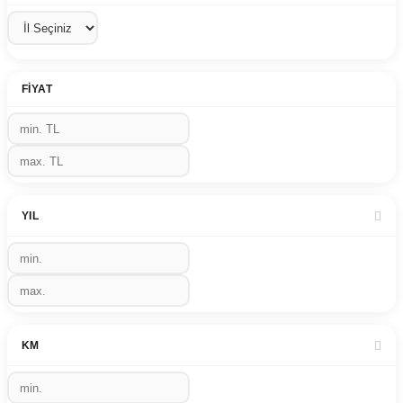
FIYAT
YIL
KM