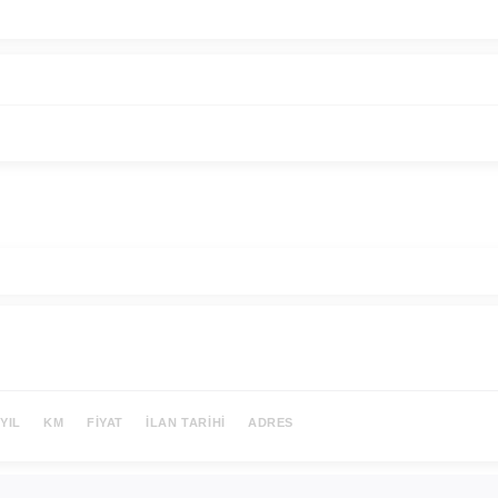
YIL
KM
FIYAT
İLAN TARIHI
ADRES