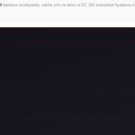
0
ilanlarını inceleyebilir, satılık sıfır ve ikinci el EC 250 motosiklet fiyatlarını