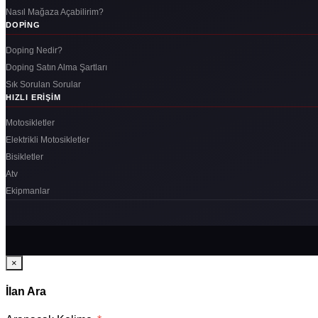
Nasıl Mağaza Açabilirim?
DOPING
Doping Nedir?
Doping Satın Alma Şartları
Sık Sorulan Sorular
HIZLI ERIŞIM
Motosikletler
Elektrikli Motosikletler
Bisikletler
Atv
Ekipmanlar
×
İlan Ara