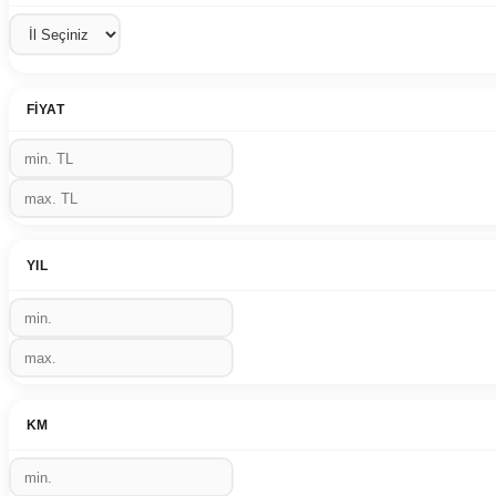
FIYAT
YIL
KM