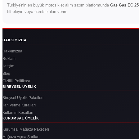
Türkiye'nin en büyük motosiklet alım satım platformunda
Gas Gas EC 25
filtreleyin veya ücretsiz ilan verin.
HAKKIMIZDA
Hakkımızda
Reklam
İletişim
Blog
Gizlilik Politikası
BIREYSEL ÜYELIK
Bireysel Üyelik Paketleri
İlan Verme Kuralları
Kullanım Koşulları
KURUMSAL ÜYELIK
Kurumsal Mağaza Paketleri
Mağaza Açma Şartları