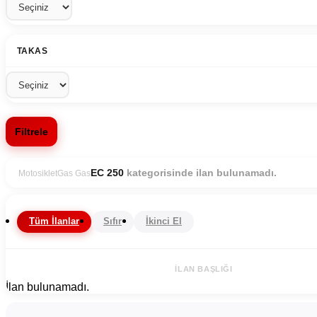
TAKAS
Filtrele
kategorisinde ilan bulunamadı.
EC 250
Motosiklet
Gas Gas
Tüm İlanlar
Sıfır
İkinci El
İLAN BAŞLIĞI
İlan bulunamadı.