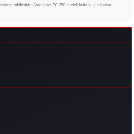
 karşılaştırabilirsiniz. Aradığınız EC 250 modeli bulmak için ilanları