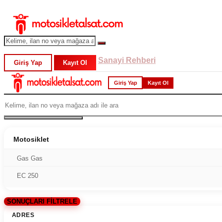
Sanayi Rehberi
Giriş Yap
Kayıt Ol
Giriş Yap
Kayıt Ol
Motosiklet
Gas Gas
EC 250
SONUÇLARI FİLTRELE
ADRES