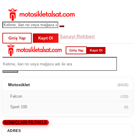
Sanayi Rehberi
Giriş Yap
Kayıt Ol
Giriş Yap
Kayıt Ol
Motosiklet
(6426)
Falcon
(132)
Sport 100
(0)
SONUÇLARI FİLTRELE
ADRES