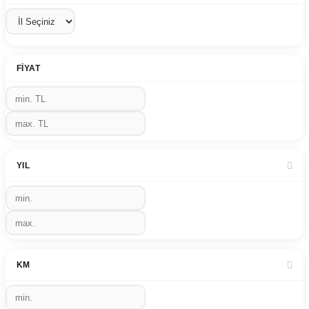
FIYAT
YIL
KM