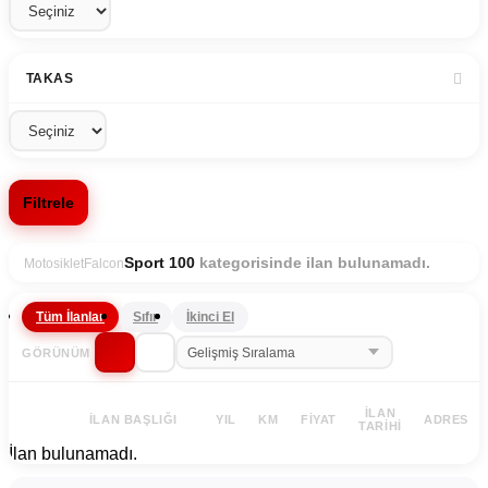
TAKAS
Filtrele
kategorisinde ilan bulunamadı.
Sport 100
Motosiklet
Falcon
Tüm İlanlar
Sıfır
İkinci El
GÖRÜNÜM
İLAN
İLAN BAŞLIĞI
YIL
KM
FIYAT
ADRES
TARIHI
İlan bulunamadı.