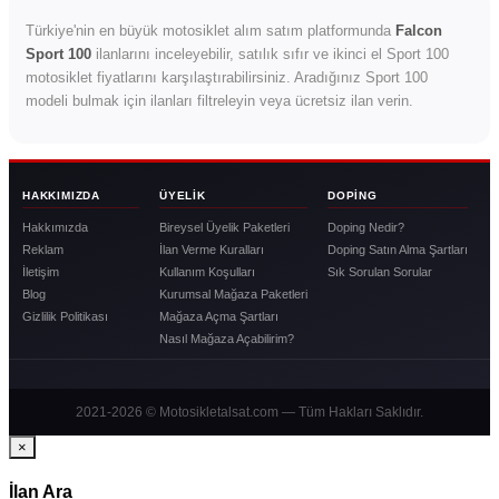
Türkiye'nin en büyük motosiklet alım satım platformunda
Falcon
Sport 100
ilanlarını inceleyebilir, satılık sıfır ve ikinci el Sport 100
motosiklet fiyatlarını karşılaştırabilirsiniz. Aradığınız Sport 100
modeli bulmak için ilanları filtreleyin veya ücretsiz ilan verin.
HAKKIMIZDA
ÜYELIK
DOPING
Hakkımızda
Bireysel Üyelik Paketleri
Doping Nedir?
Reklam
İlan Verme Kuralları
Doping Satın Alma Şartları
İletişim
Kullanım Koşulları
Sık Sorulan Sorular
Blog
Kurumsal Mağaza Paketleri
Gizlilik Politikası
Mağaza Açma Şartları
Nasıl Mağaza Açabilirim?
2021-2026 © Motosikletalsat.com — Tüm Hakları Saklıdır.
×
İlan Ara