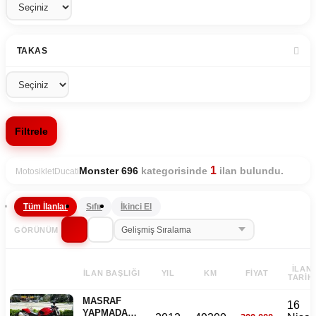
TAKAS
Filtrele
1
kategorisinde
ilan bulundu.
Monster 696
Motosiklet
Ducati
Tüm İlanlar
Sıfır
İkinci El
GÖRÜNÜM
İLAN
İLAN BAŞLIĞI
YIL
KM
FIYAT
TARIHI
MASRAF
16
YAPMADAN