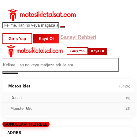
Sanayi Rehberi
Giriş Yap
Kayıt Ol
Giriş Yap
Kayıt Ol
Motosiklet
(6426)
Ducati
(9)
Monster 696
(3)
SONUÇLARI FİLTRELE
ADRES