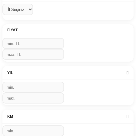
FIYAT
YIL
KM