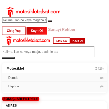
Sanayi Rehberi
Giriş Yap
Kayıt Ol
Giriş Yap
Kayıt Ol
Motosiklet
(6426)
Dorado
(0)
Daphne
(0)
SONUÇLARI FİLTRELE
ADRES