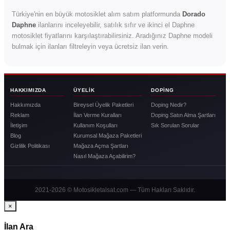
Türkiye'nin en büyük motosiklet alım satım platformunda
Dorado
Daphne
ilanlarını inceleyebilir, satılık sıfır ve ikinci el Daphne
motosiklet fiyatlarını karşılaştırabilirsiniz. Aradığınız Daphne modeli
bulmak için ilanları filtreleyin veya ücretsiz ilan verin.
HAKKIMIZDA
ÜYELIK
DOPING
Hakkımızda
Bireysel Üyelik Paketleri
Doping Nedir?
Reklam
İlan Verme Kuralları
Doping Satın Alma Şartları
İletişim
Kullanım Koşulları
Sık Sorulan Sorular
Blog
Kurumsal Mağaza Paketleri
Gizlilik Politikası
Mağaza Açma Şartları
Nasıl Mağaza Açabilirim?
2021-2026 © Motosikletalsat.com — Tüm Hakları Saklıdır.
×
İlan Ara