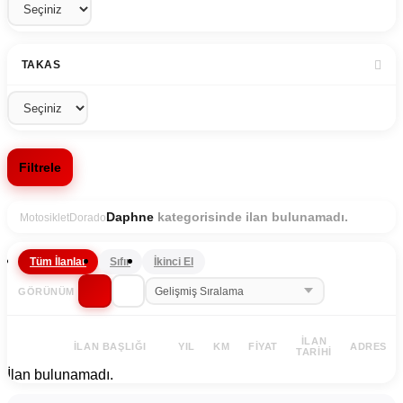
TAKAS
Filtrele
kategorisinde ilan bulunamadı.
Daphne
Motosiklet
Dorado
Tüm İlanlar
Sıfır
İkinci El
GÖRÜNÜM
İLAN
İLAN BAŞLIĞI
YIL
KM
FIYAT
ADRES
TARIHI
İlan bulunamadı.