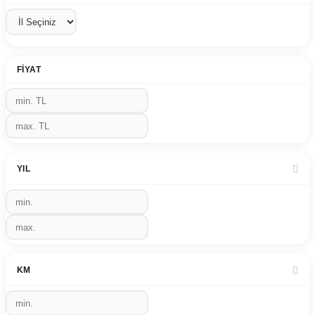
FIYAT
YIL
KM