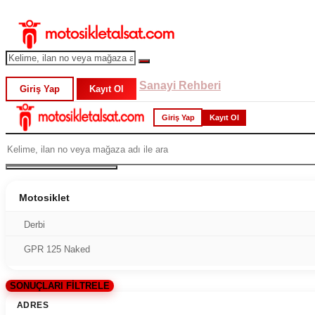
Sanayi Rehberi
Giriş Yap
Kayıt Ol
Giriş Yap
Kayıt Ol
Motosiklet
Derbi
GPR 125 Naked
SONUÇLARI FİLTRELE
ADRES