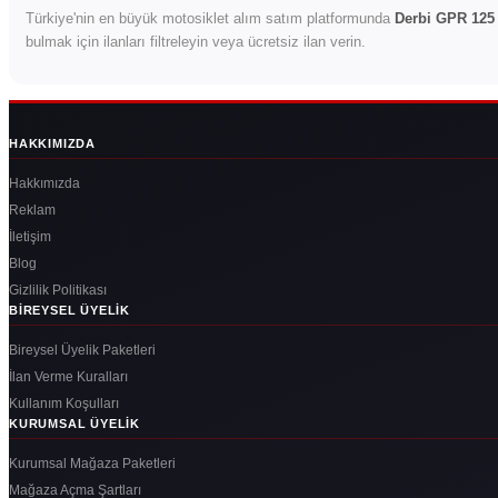
Türkiye'nin en büyük motosiklet alım satım platformunda
Derbi GPR 125
bulmak için ilanları filtreleyin veya ücretsiz ilan verin.
HAKKIMIZDA
Hakkımızda
Reklam
İletişim
Blog
Gizlilik Politikası
BIREYSEL ÜYELIK
Bireysel Üyelik Paketleri
İlan Verme Kuralları
Kullanım Koşulları
KURUMSAL ÜYELIK
Kurumsal Mağaza Paketleri
Mağaza Açma Şartları