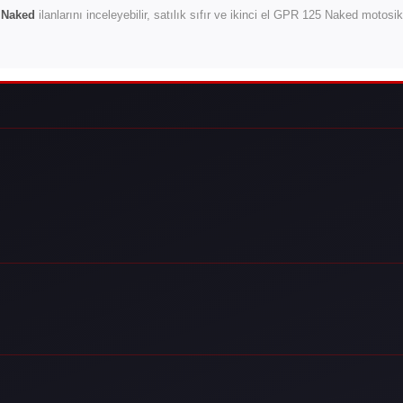
 Naked
ilanlarını inceleyebilir, satılık sıfır ve ikinci el GPR 125 Naked motosi