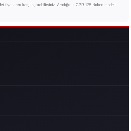
klet fiyatlarını karşılaştırabilirsiniz. Aradığınız GPR 125 Naked modeli