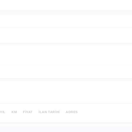
YIL
KM
FIYAT
İLAN TARIHI
ADRES