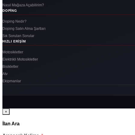
Nasıl Mağaza Açabilirim?
DOPING
Doping Nedir?
Doping Satın Alma Şartları
Sık Sorulan Sorular
HIZLI ERIŞIM
Motosikletler
Elektrikli Motosikletler
Bisikletler
Atv
Ekipmanlar
×
İlan Ara