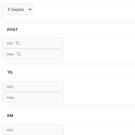
FIYAT
YIL
KM