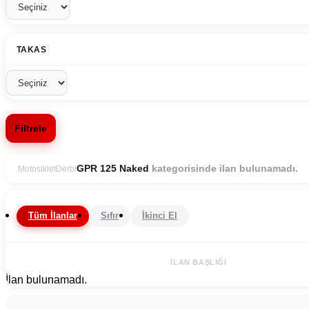
TAKAS
Filtrele
kategorisinde ilan bulunamadı.
GPR 125 Naked
Motosiklet
Derbi
Tüm İlanlar
Sıfır
İkinci El
İLAN BAŞLIĞI
İlan bulunamadı.