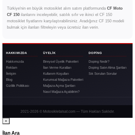
Türkiye'nin en büyük motosiklet alım satım platformunda
CF Moto
CF 150
ilanlarını inceleyebilir, satılık sıfır ve ikinci el CF 150
motosiklet fiyatlarını karşılaştırabilirsiniz. Aradığınız CF 150 modeli
bulmak için ilanları filtreleyin veya ücretsiz ilan verin.
HAKKIMIZDA
ÜYELIK
DOPING
Hakkımızda
Bireysel Üyelik Paketleri
Doping Nedir?
Reklam
İlan Verme Kuralları
Doping Satın Alma Şartları
İletişim
Kullanım Koşulları
Sık Sorulan Sorular
Blog
Kurumsal Mağaza Paketleri
Gizlilik Politikası
Mağaza Açma Şartları
Nasıl Mağaza Açabilirim?
2021-2026 © Motosikletalsat.com — Tüm Hakları Saklıdır.
×
İlan Ara