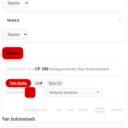
TAKAS
Filtrele
kategorisinde ilan bulunamadı.
CF 150
Motosiklet
CF Moto
Tüm İlanlar
Sıfır
İkinci El
GÖRÜNÜM
İLAN
İLAN BAŞLIĞI
YIL
KM
FIYAT
ADRES
TARIHI
İlan bulunamadı.