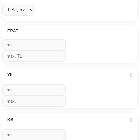
FIYAT
YIL
KM