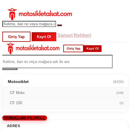
Sanayi Rehberi
Giriş Yap
Kayıt Ol
Giriş Yap
Kayıt Ol
Motosiklet
(6426)
CF Moto
(249)
CF 150
(0)
SONUÇLARI FİLTRELE
ADRES