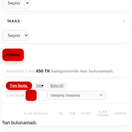
TAKAS
Filtrele
kategorisinde ilan bulunamadı.
650 TK
Motosiklet
CF Moto
Tüm İlanlar
Sıfır
İkinci El
GÖRÜNÜM
İLAN
İLAN BAŞLIĞI
YIL
KM
FIYAT
ADRES
TARIHI
İlan bulunamadı.