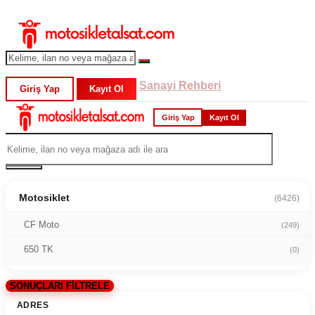
Sanayi Rehberi
Giriş Yap
Kayıt Ol
Giriş Yap
Kayıt Ol
Motosiklet
(6426)
CF Moto
(249)
650 TK
(0)
SONUÇLARI FİLTRELE
ADRES