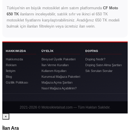
Türkiye'nin en büyük motosiklet alım satım platformunda
CF Moto
650 TK
ilanlarını inceleyebilir, satılık sıfır ve ikinci el 650 TK
motosiklet fiyatlarını karşılaştırabilirsiniz. Aradığınız 650 TK modeli
bulmak için ilanları filtreleyin veya ücretsiz ilan verin.
HAKKIMIZDA
ÜYELIK
DOPING
Hakkımızda
Bireysel Üyelik Paketleri
Doping Nedir?
Reklam
İlan Verme Kuralları
Doping Satın Alma Şartları
İletişim
Kullanım Koşulları
Sık Sorulan Sorular
Blog
Kurumsal Mağaza Paketleri
Gizlilik Politikası
Mağaza Açma Şartları
Nasıl Mağaza Açabilirim?
2021-2026 © Motosikletalsat.com — Tüm Hakları Saklıdır.
×
İlan Ara