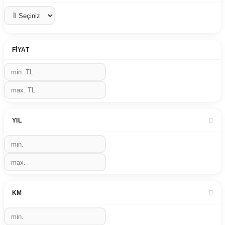
FIYAT
YIL
KM