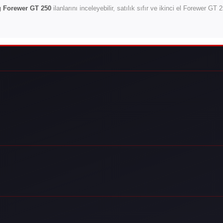
g Forewer GT 250
ilanlarını inceleyebilir, satılık sıfır ve ikinci el Forewer GT