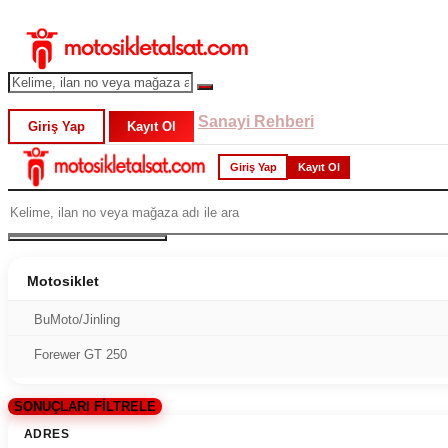
Sanayi Rehberi
Giriş Yap
Kayıt Ol
Giriş Yap
Kayıt Ol
Motosiklet
BuMoto/Jinling
Forewer GT 250
SONUÇLARI FİLTRELE
ADRES