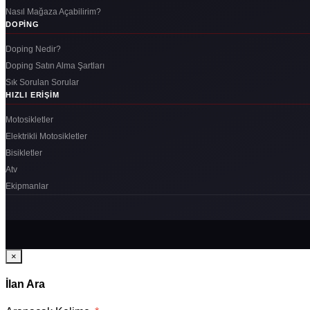
Nasıl Mağaza Açabilirim?
DOPING
Doping Nedir?
Doping Satın Alma Şartları
Sık Sorulan Sorular
HIZLI ERIŞIM
Motosikletler
Elektrikli Motosikletler
Bisikletler
Atv
Ekipmanlar
×
İlan Ara