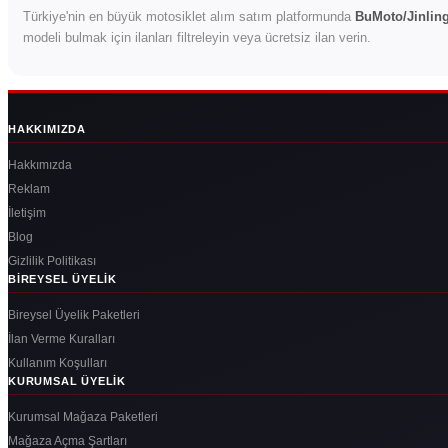
Türkiye'nin en büyük motosiklet alım satım platformunda
BuMoto/Jinlin
modeli bulmak için ilanları filtreleyin veya ücretsiz ilan verin.
HAKKIMIZDA
Hakkımızda
Reklam
İletişim
Blog
Gizlilik Politikası
BIREYSEL ÜYELIK
Bireysel Üyelik Paketleri
İlan Verme Kuralları
Kullanım Koşulları
KURUMSAL ÜYELIK
Kurumsal Mağaza Paketleri
Mağaza Açma Şartları