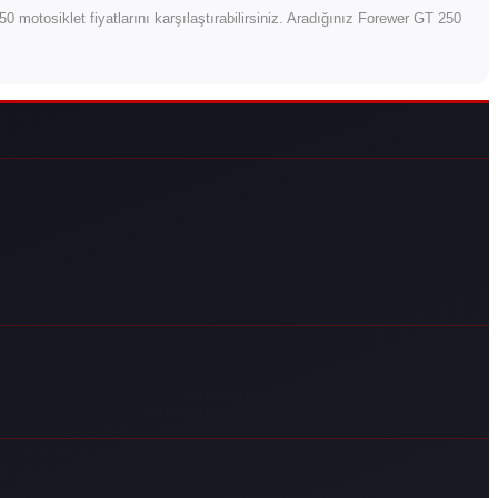
 250 motosiklet fiyatlarını karşılaştırabilirsiniz. Aradığınız Forewer GT 250