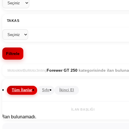
TAKAS
Filtrele
kategorisinde ilan bulun
Forewer GT 250
Motosiklet
BuMoto/Jinling
Tüm İlanlar
Sıfır
İkinci El
İLAN BAŞLIĞI
İlan bulunamadı.