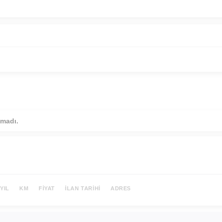
amadı.
YIL
KM
FIYAT
İLAN TARIHI
ADRES