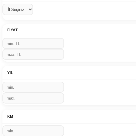
FIYAT
YIL
KM