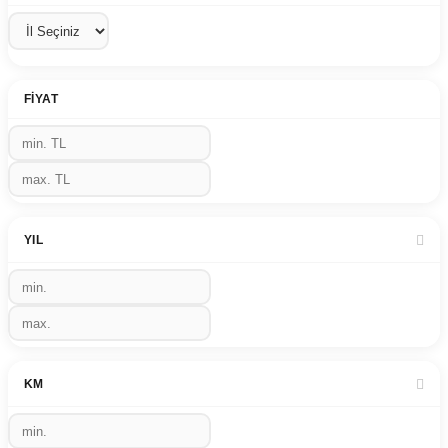
FIYAT
YIL
KM