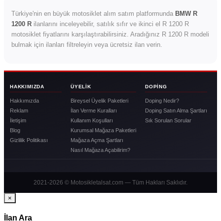
Türkiye'nin en büyük motosiklet alım satım platformunda
BMW R
1200 R
ilanlarını inceleyebilir, satılık sıfır ve ikinci el R 1200 R
motosiklet fiyatlarını karşılaştırabilirsiniz. Aradığınız R 1200 R modeli
bulmak için ilanları filtreleyin veya ücretsiz ilan verin.
HAKKIMIZDA
ÜYELIK
DOPING
Hakkımızda
Bireysel Üyelik Paketleri
Doping Nedir?
Reklam
İlan Verme Kuralları
Doping Satın Alma Şartları
İletişim
Kullanım Koşulları
Sık Sorulan Sorular
Blog
Kurumsal Mağaza Paketleri
Gizlilik Politikası
Mağaza Açma Şartları
Nasıl Mağaza Açabilirim?
2021-2026 © Motosikletalsat.com — Tüm Hakları Saklıdır.
×
İlan Ara