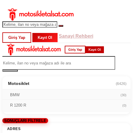
Sanayi Rehberi
Giriş Yap
Kayıt Ol
Giriş Yap
Kayıt Ol
Motosiklet
(6426)
BMW
(30)
R 1200 R
(0)
SONUÇLARI FİLTRELE
ADRES