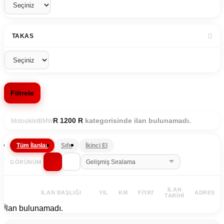
TAKAS
Filtrele
kategorisinde ilan bulunamadı.
R 1200 R
Motosiklet
BMW
Tüm İlanlar
Sıfır
İkinci El
GÖRÜNÜM
İLAN
İLAN BAŞLIĞI
YIL
KM
FIYAT
ADRES
TARIHI
İlan bulunamadı.