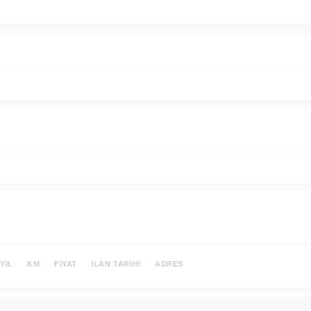
YIL
KM
FIYAT
İLAN TARIHI
ADRES