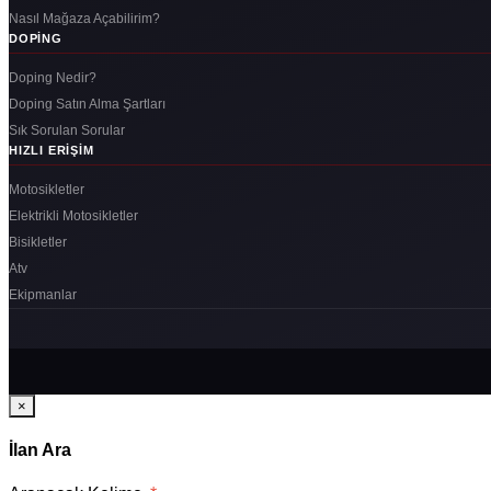
Nasıl Mağaza Açabilirim?
DOPING
Doping Nedir?
Doping Satın Alma Şartları
Sık Sorulan Sorular
HIZLI ERIŞIM
Motosikletler
Elektrikli Motosikletler
Bisikletler
Atv
Ekipmanlar
×
İlan Ara