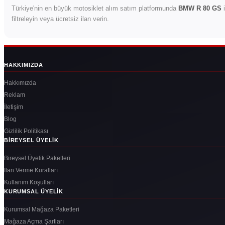
Türkiye'nin en büyük motosiklet alım satım platformunda
BMW R 80 GS
i
filtreleyin veya ücretsiz ilan verin.
HAKKIMIZDA
Hakkımızda
Reklam
İletişim
Blog
Gizlilik Politikası
BIREYSEL ÜYELIK
Bireysel Üyelik Paketleri
İlan Verme Kuralları
Kullanım Koşulları
KURUMSAL ÜYELIK
Kurumsal Mağaza Paketleri
Mağaza Açma Şartları