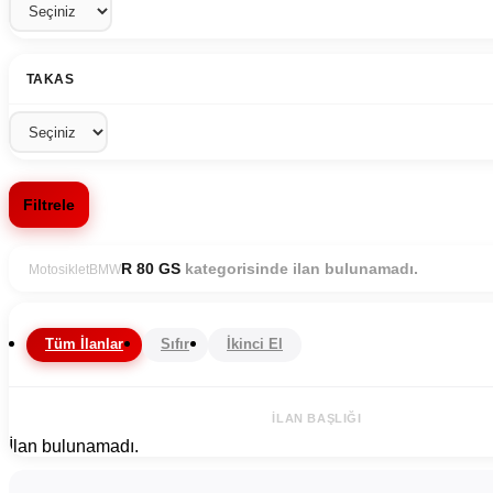
TAKAS
Filtrele
kategorisinde ilan bulunamadı.
R 80 GS
Motosiklet
BMW
Tüm İlanlar
Sıfır
İkinci El
İLAN BAŞLIĞI
İlan bulunamadı.