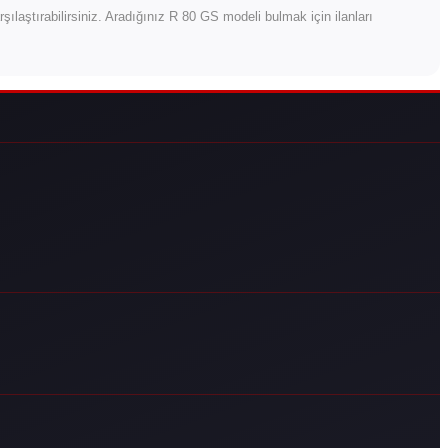
karşılaştırabilirsiniz. Aradığınız R 80 GS modeli bulmak için ilanları