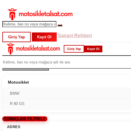
Sanayi Rehberi
Giriş Yap
Kayıt Ol
Giriş Yap
Kayıt Ol
Motosiklet
BMW
R 80 GS
SONUÇLARI FİLTRELE
ADRES