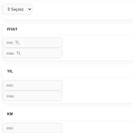
FIYAT
YIL
KM