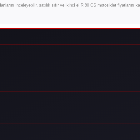
lanlarını inceleyebilir, satılık sıfır ve ikinci el R 80 GS motosiklet fiyatlarını 