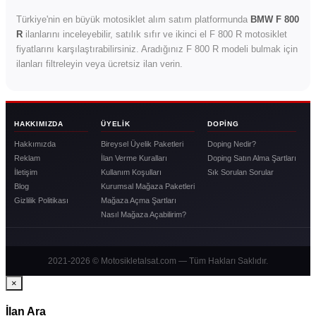
Türkiye'nin en büyük motosiklet alım satım platformunda
BMW F 800
R
ilanlarını inceleyebilir, satılık sıfır ve ikinci el F 800 R motosiklet
fiyatlarını karşılaştırabilirsiniz. Aradığınız F 800 R modeli bulmak için
ilanları filtreleyin veya ücretsiz ilan verin.
HAKKIMIZDA
ÜYELIK
DOPING
Hakkımızda
Bireysel Üyelik Paketleri
Doping Nedir?
Reklam
İlan Verme Kuralları
Doping Satın Alma Şartları
İletişim
Kullanım Koşulları
Sık Sorulan Sorular
Blog
Kurumsal Mağaza Paketleri
Gizlilik Politikası
Mağaza Açma Şartları
Nasıl Mağaza Açabilirim?
2021-2026 © Motosikletalsat.com — Tüm Hakları Saklıdır.
×
İlan Ara