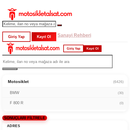
Sanayi Rehberi
Giriş Yap
Kayıt Ol
Giriş Yap
Kayıt Ol
Motosiklet
(6426)
BMW
(30)
F 800 R
(0)
SONUÇLARI FİLTRELE
ADRES