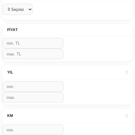
FIYAT
YIL
KM