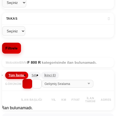
TAKAS
Filtrele
kategorisinde ilan bulunamadı.
F 800 R
Motosiklet
BMW
Tüm İlanlar
Sıfır
İkinci El
GÖRÜNÜM
İLAN
İLAN BAŞLIĞI
YIL
KM
FIYAT
ADRES
TARIHI
İlan bulunamadı.