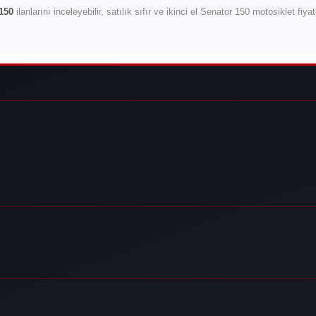
150
ilanlarını inceleyebilir, satılık sıfır ve ikinci el Senator 150 motosiklet fiy