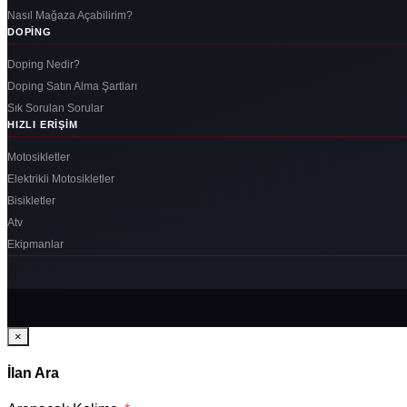
Nasıl Mağaza Açabilirim?
DOPING
Doping Nedir?
Doping Satın Alma Şartları
Sık Sorulan Sorular
HIZLI ERIŞIM
Motosikletler
Elektrikli Motosikletler
Bisikletler
Atv
Ekipmanlar
×
İlan Ara