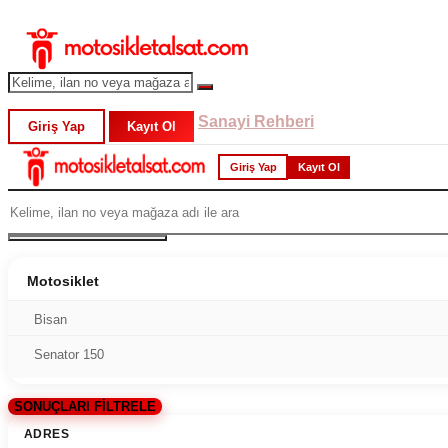
Sanayi Rehberi
Giriş Yap
Kayıt Ol
Giriş Yap
Kayıt Ol
Motosiklet
Bisan
Senator 150
SONUÇLARI FİLTRELE
ADRES