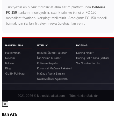
Türkiye'nin en büyük motosiklet alım satım platformunda
Belderia
FC 150
ilanlarını inceleyebilir, satılık sıfır ve ikinci el FC 150
motosiklet fiyatlarını karşılaştırabilirsiniz. Aradığınız FC 150 modeli
bulmak için ilanları filtreleyin veya ücretsiz ilan verin.
HAKKIMIZDA
ÜYELIK
DOPING
Hakkımızda
Bireysel Üyelik Paketleri
Doping Nedir?
Reklam
İlan Verme Kuralları
Doping Satın Alma Şartları
İletişim
Kullanım Koşulları
Sık Sorulan Sorular
Blog
Kurumsal Mağaza Paketleri
Gizlilik Politikası
Mağaza Açma Şartları
Nasıl Mağaza Açabilirim?
2021-2026 © Motosikletalsat.com — Tüm Hakları Saklıdır.
×
İlan Ara