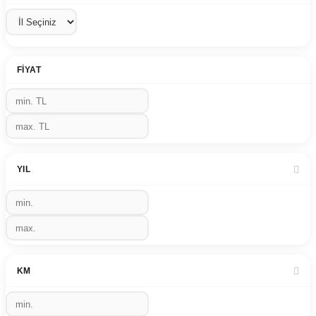
FIYAT
YIL
KM