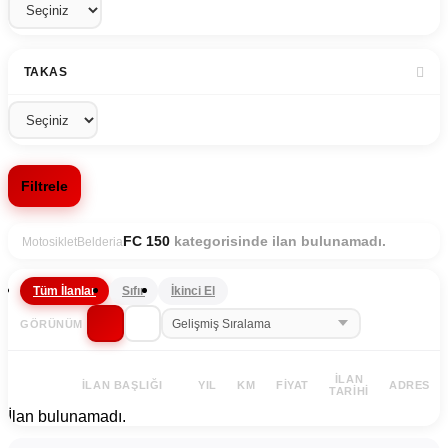
TAKAS
Filtrele
kategorisinde ilan bulunamadı.
FC 150
Motosiklet
Belderia
Tüm İlanlar
Sıfır
İkinci El
GÖRÜNÜM
İLAN
İLAN BAŞLIĞI
YIL
KM
FIYAT
ADRES
TARIHI
İlan bulunamadı.