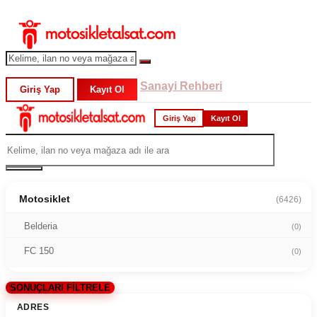
Sanayi Rehberi
Giriş Yap
Kayıt Ol
Giriş Yap
Kayıt Ol
Motosiklet
(6426)
Belderia
(0)
FC 150
(0)
SONUÇLARI FİLTRELE
ADRES