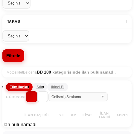
TAKAS
Filtrele
kategorisinde ilan bulunamadı.
BD 100
Motosiklet
Belderia
Tüm İlanlar
Sıfır
İkinci El
GÖRÜNÜM
İLAN
İLAN BAŞLIĞI
YIL
KM
FIYAT
ADRES
TARIHI
İlan bulunamadı.