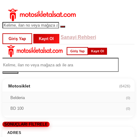
Sanayi Rehberi
Giriş Yap
Kayıt Ol
Giriş Yap
Kayıt Ol
Motosiklet
(6426)
Belderia
(0)
BD 100
(0)
SONUÇLARI FİLTRELE
ADRES