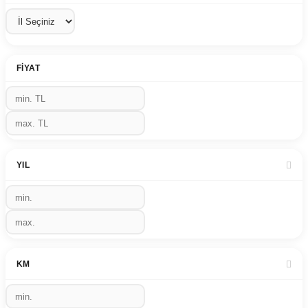
FIYAT
YIL
KM