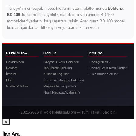
Türkiye'nin en büyük motosiklet alım satım platformunda
Belderia
BD 100
ilanlarını inceleyebilir, satılık sıfır ve ikinci el BD 100
motosiklet fiyatlarını karşılaştırabilirsiniz. Aradığınız BD 100 modeli
bulmak için ilanları filtreleyin veya ücretsiz ilan verin.
HAKKIMIZDA
ÜYELIK
DOPING
Hakkımızda
Bireysel Üyelik Paketleri
Doping Nedir?
Reklam
İlan Verme Kuralları
Doping Satın Alma Şartları
İletişim
Kullanım Koşulları
Sık Sorulan Sorular
Blog
Kurumsal Mağaza Paketleri
Gizlilik Politikası
Mağaza Açma Şartları
Nasıl Mağaza Açabilirim?
2021-2026 © Motosikletalsat.com — Tüm Hakları Saklıdır.
×
İlan Ara