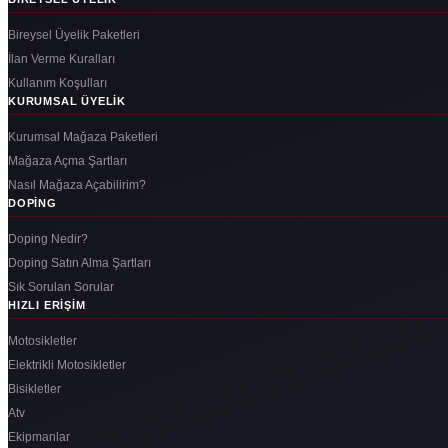
Bireysel Üyelik Paketleri
İlan Verme Kuralları
Kullanım Koşulları
KURUMSAL ÜYELIK
Kurumsal Mağaza Paketleri
Mağaza Açma Şartları
Nasıl Mağaza Açabilirim?
DOPING
Doping Nedir?
Doping Satın Alma Şartları
Sık Sorulan Sorular
HIZLI ERIŞIM
Motosikletler
Elektrikli Motosikletler
Bisikletler
Atv
Ekipmanlar