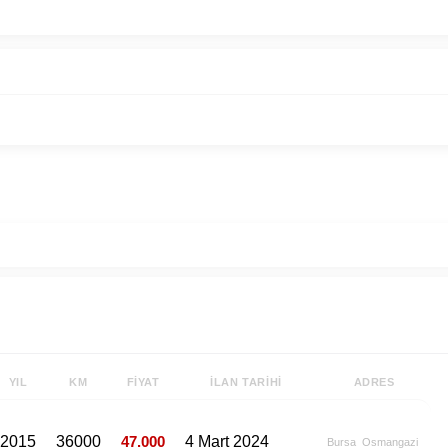
YIL
KM
FIYAT
İLAN TARIHI
ADRES
2015
36000
47.000
4 Mart 2024
Bursa
Osmangazi