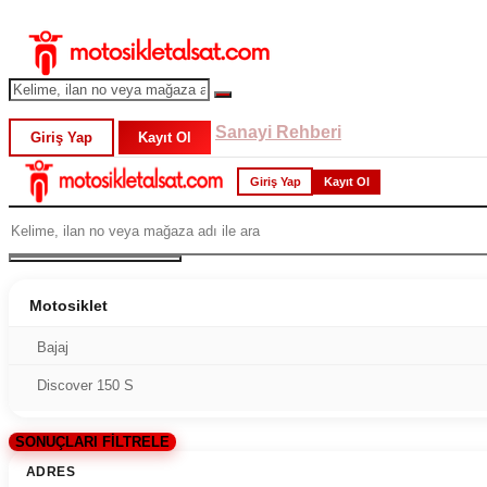
Sanayi Rehberi
Giriş Yap
Kayıt Ol
Giriş Yap
Kayıt Ol
Motosiklet
Bajaj
Discover 150 S
SONUÇLARI FİLTRELE
ADRES