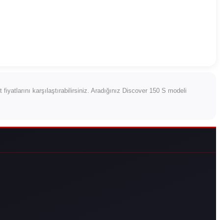
et fiyatlarını karşılaştırabilirsiniz. Aradığınız Discover 150 S modeli