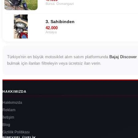
Bursa
Osmangazi
3. Sahibinden
42.000
Antalya
Türkiye'nin en büyük motosiklet alım satım platformunda
Bajaj Discover
bulmak için ilanları filtreleyin veya ücretsiz ilan verin.
HAKKIMIZDA
Hakkımızda
Reklam
İletişim
Blog
Gizlilik Politikası
BIREYSEL ÜYELIK