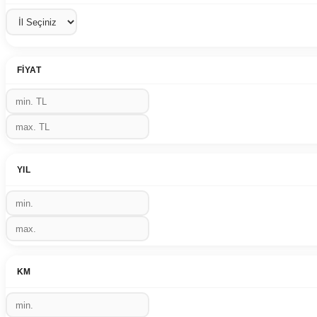
FIYAT
YIL
KM