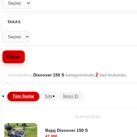
TAKAS
Filtrele
2
kategorisinde
ilan bulundu.
Discover 150 S
Motosiklet
Bajaj
Tüm İlanlar
Sıfır
İkinci El
İLAN BAŞLIĞI
Bajaj Discover 150 S
47.000