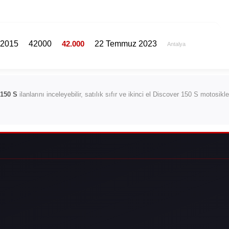
2015
42000
42.000
22 Temmuz 2023
Antalya
 150 S
ilanlarını inceleyebilir, satılık sıfır ve ikinci el Discover 150 S motosikl