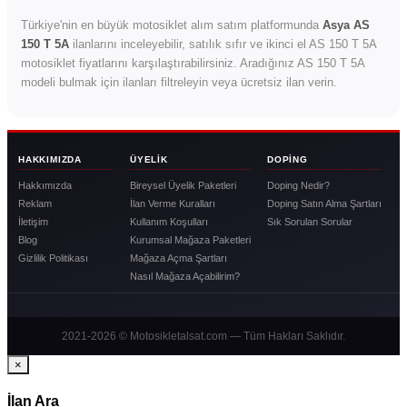
Türkiye'nin en büyük motosiklet alım satım platformunda
Asya AS
150 T 5A
ilanlarını inceleyebilir, satılık sıfır ve ikinci el AS 150 T 5A
motosiklet fiyatlarını karşılaştırabilirsiniz. Aradığınız AS 150 T 5A
modeli bulmak için ilanları filtreleyin veya ücretsiz ilan verin.
HAKKIMIZDA
ÜYELIK
DOPING
Hakkımızda
Bireysel Üyelik Paketleri
Doping Nedir?
Reklam
İlan Verme Kuralları
Doping Satın Alma Şartları
İletişim
Kullanım Koşulları
Sık Sorulan Sorular
Blog
Kurumsal Mağaza Paketleri
Gizlilik Politikası
Mağaza Açma Şartları
Nasıl Mağaza Açabilirim?
2021-2026 © Motosikletalsat.com — Tüm Hakları Saklıdır.
×
İlan Ara