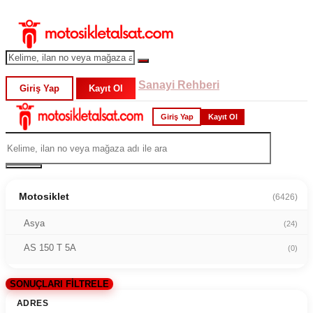
Sanayi Rehberi
Giriş Yap
Kayıt Ol
Giriş Yap
Kayıt Ol
Motosiklet
(6426)
Asya
(24)
AS 150 T 5A
(0)
SONUÇLARI FİLTRELE
ADRES