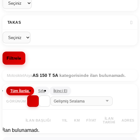
TAKAS
Filtrele
kategorisinde ilan bulunamadı.
AS 150 T 5A
Motosiklet
Asya
Tüm İlanlar
Sıfır
İkinci El
GÖRÜNÜM
İLAN
İLAN BAŞLIĞI
YIL
KM
FIYAT
ADRES
TARIHI
İlan bulunamadı.