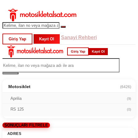
Sanayi Rehberi
Giriş Yap
Kayıt Ol
Giriş Yap
Kayıt Ol
Motosiklet
(6426)
Aprilia
(9)
RS 125
(0)
SONUÇLARI FİLTRELE
ADRES