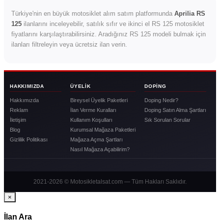
Türkiye'nin en büyük motosiklet alım satım platformunda
Aprilia RS
125
ilanlarını inceleyebilir, satılık sıfır ve ikinci el RS 125 motosiklet
fiyatlarını karşılaştırabilirsiniz. Aradığınız RS 125 modeli bulmak için
ilanları filtreleyin veya ücretsiz ilan verin.
HAKKIMIZDA
ÜYELIK
DOPING
Hakkımızda
Bireysel Üyelik Paketleri
Doping Nedir?
Reklam
İlan Verme Kuralları
Doping Satın Alma Şartları
İletişim
Kullanım Koşulları
Sık Sorulan Sorular
Blog
Kurumsal Mağaza Paketleri
Gizlilik Politikası
Mağaza Açma Şartları
Nasıl Mağaza Açabilirim?
2021-2026 © Motosikletalsat.com — Tüm Hakları Saklıdır.
×
İlan Ara