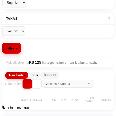
TAKAS
Filtrele
kategorisinde ilan bulunamadı.
RS 125
Motosiklet
Aprilia
Tüm İlanlar
Sıfır
İkinci El
GÖRÜNÜM
İLAN
İLAN BAŞLIĞI
YIL
KM
FIYAT
ADRES
TARIHI
İlan bulunamadı.