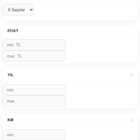
FIYAT
YIL
KM